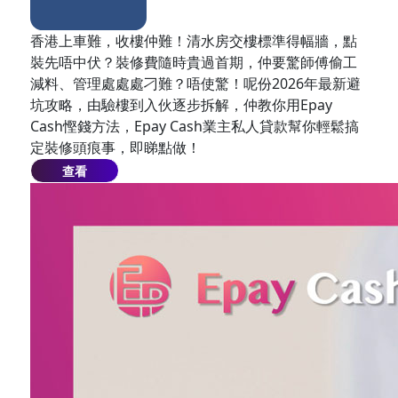
香港上車難，收樓仲難！清水房交樓標準得幅牆，點
裝先唔中伏？裝修費隨時貴過首期，仲要驚師傅偷工
減料、管理處處處刁難？唔使驚！呢份2026年最新避
坑攻略，由驗樓到入伙逐步拆解，仲教你用Epay
Cash慳錢方法，Epay Cash業主私人貸款幫你輕鬆搞
定裝修頭痕事，即睇點做！
查看