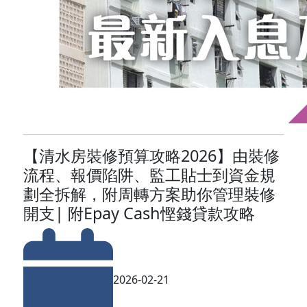
【清水房裝修預算攻略2026】由裝修
流程、報價陷阱、監工貼士到資金規
劃全拆解，附周轉方案助你管理裝修
開支| 附Epay Cash慳錢貸款攻略
2026-02-21