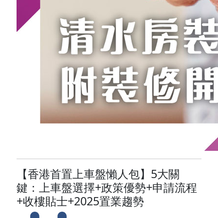
【香港首置上車盤懶人包】5大關
鍵：上車盤選擇+政策優勢+申請流程
+收樓貼士+2025置業趨勢