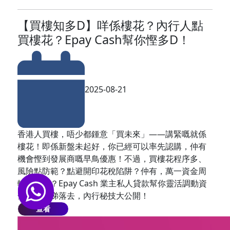
【買樓知多D】咩係樓花？內行人點
買樓花？Epay Cash幫你慳多D！
2025-08-21
香港人買樓，唔少都鍾意「買未來」——講緊嘅就係
樓花！即係新盤未起好，你已經可以率先認購，仲有
機會慳到發展商嘅早鳥優惠！不過，買樓花程序多、
風險點防範？點避開印花稅陷阱？仲有，萬一資金周
轉緊點算？Epay Cash 業主私人貸款幫你靈活調動資
金，即刻睇落去，內行秘技大公開！
查看