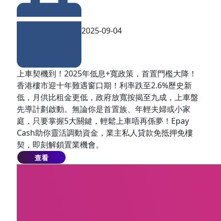
2025-09-04
上車契機到！2025年低息+寬政策，首置門檻大降！
香港樓市迎十年難遇窗口期！利率跌至2.6%歷史新
低，月供比租金更低，政府放寬按揭至九成，上車盤
先導計劃啟動。無論你是首置族、年輕夫婦或小家
庭，只要掌握5大關鍵，輕鬆上車唔再係夢！Epay
Cash助你靈活調動資金，業主私人貸款免抵押免樓
契，即刻解鎖置業機會。
查看