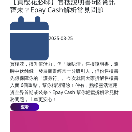
【買樓花必睇】售樓說明書6個資訊
齊未？Epay Cash解析常見問題
2025-08-25
買樓花，搏升值潛力，但「睇唔清」售樓說明書，隨
時中伏蝕錢！發展商畫經常十分吸引人，但份售樓書
先係保障你的「護身符」。今次就同大家拆解售樓書
入面 6個重點，幫你精明避險！仲有，點樣靈活運用
資金畀首期或裝修？Epay Cash 幫你輕鬆拆解常見財
務問題，上車更安心！
查看