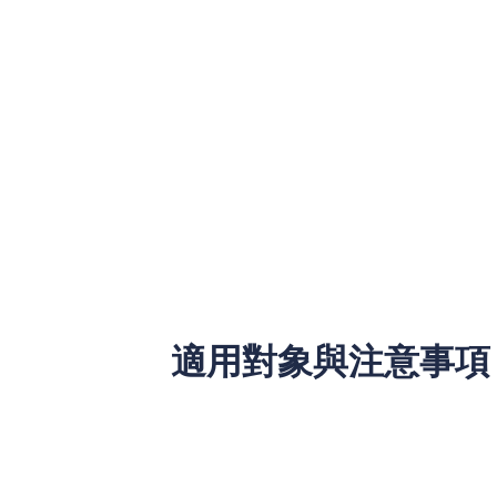
3. 信用卡現金透支
信用卡現金透支是一種快捷的資金獲取方
用，並且盡快還清欠款以避免累積過多利
4. 信用卡分期付款
若購買大額商品或服務而無法一次性支付
金透支，還款靈活，適合應急而不影響日
5. 循環信貸
循環信貸是一種靈活的資金選擇，類似於
注意控制借款金額，以免累積過多債務。
適用對象與注意事項
在選擇緊急貸款產品時，應首先考慮個人
明來源的貸款公司。同時，應清楚每種貸