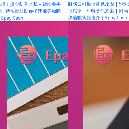
財務公司拒批常見原因 | 5步
先得！資金唔夠？私人貸款免手
批核率＋即時替代方案 | 附
費、特快批核助你極速飛美加睇
快過數貸款推介 | Epay Cash
 Epay Cash