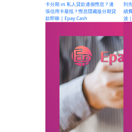
卡分期 vs 私人貸款邊個慳息？邊
到
張信用卡最抵？慳息隱藏版分期貸
續
款即睇 | Epay Cash
波 |