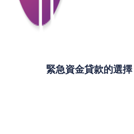
家居維修、家人意外、家中突發事故等都
3. 突發失業
收入突然中斷會造成家庭經濟壓力，急需
4. 其他突發開支
例如車輛維修、臨時搬遷等，也會帶來資
緊急資金貸款的選擇
1. 快速批核的小額貸款
小額貸款通常批核速度快，部分貸款機構
相對較高，但針對短期應急資金需求十分
2. 無抵押私人貸款
這種貸款無需提供抵押物，審批流程較為
低，還款期可選擇較長，有助於減輕還款