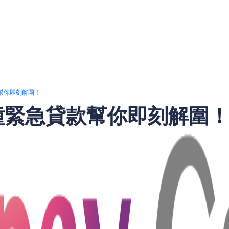
幫你即刻解圍！
種緊急貸款幫你即刻解圍
療開支、家庭事故或突發失業，往往會帶來財務壓力。當手頭緊
務解決方案，特別是在香港這樣生活成本高昂的城市。透過選擇
貸款，還是可以分期還款的信用卡貸款，都能幫助人們有效應對
。本文將為您介紹幾種在緊急情況下可考慮的貸款選擇及其優缺