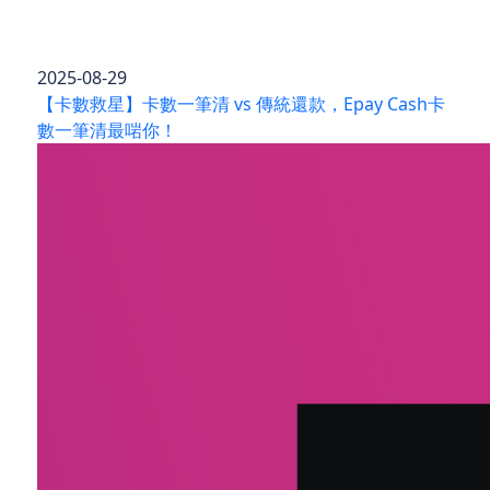
2025-08-29
【卡數救星】卡數一筆清 vs 傳統還款，Epay Cash卡
數一筆清最啱你！