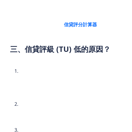
中。評分共分10級──A至J，當中以A為最高。
點擊查詢你的信貸評分 →
信貸評分計算器
三、信貸評級 (TU) 低的原因？​
信貸評級（TU）低主要由以下幾方面原因導致：​
還款記錄不良：這是影響信貸評分的重要因素。
包括貸款或信用卡逾期還款、拖欠還款等情況，
尤其是多次逾期或長時間拖欠，會嚴重降低信貸
評分。​
信用額度使用過高：信用卡或信用貸款的使用額
度與總額度的比例過高，即負債率過高，會讓金
融機構認為還款壓力較大，從而影響信貸評分。​
信貸查詢過於頻繁：短時間內多個金融機構查詢