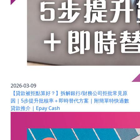
2026-03-09
【貸款被拒點算好？】拆解銀行/財務公司拒批常見原
因 | 5步提升批核率＋即時替代方案 | 附簡單特快過數
貸款推介 | Epay Cash