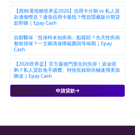
【買8K電視睇世界盃2026】信用卡分期 vs 私人貸
款邊個慳息？邊張信用卡最抵？慳息隱藏版分期貸
款即睇 | Epay Cash
自願醫保「投保時未知疾病」點樣賠？先天性疾病
都有得保？一文睇清保障範圍與等候期 | Epay
Cash
【2026世界盃】官方最後門票先到先得！資金唔
夠？私人貸款免手續費、特快批核助你極速飛美加
睇波 | Epay Cash
申請貸款