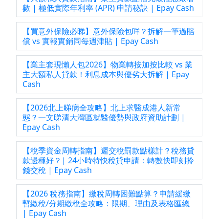
數 | 極低實際年利率 (APR) 申請秘訣 | Epay Cash
【買意外保險必睇】意外保險包咩？拆解一筆過賠
償 vs 實報實銷同每週津貼 | Epay Cash
【業主套現懶人包2026】物業轉按加按比較 vs 業
主大額私人貸款！利息成本與優劣大拆解 | Epay
Cash
【2026北上睇病全攻略】北上求醫成港人新常
態？一文睇清大灣區就醫優勢與政府資助計劃 |
Epay Cash
【稅季資金周轉指南】遲交稅罰款點樣計？稅務貸
款邊種好？| 24小時特快稅貸申請：轉數快即刻拎
錢交稅 | Epay Cash
【2026 稅務指南】繳稅周轉困難點算？申請緩繳
暫繳稅/分期繳稅全攻略：限期、理由及表格匯總
| Epay Cash