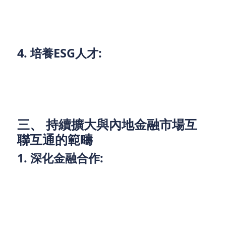
環境保護和社會責任上的改進。
4. 培養ESG人才:
加強ESG領域人才的培養力度，提升團隊的專業知識
與技能，並適應ESG投資的需求。
三、 持續擴大與內地金融市場互
聯互通的範疇
1. 深化金融合作:
香港與內地金融市場的互聯互通已經取得了顯著成
效，但仍有巨大的發展潛力。兩地應繼續深化金融合
作，擴大互聯互通的範疇。