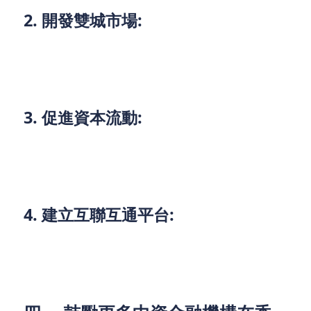
2. 開發雙城市場:
加強香港和深圳的金融合作，推動雙城市場的發展，
提供更多的投資機會和金融服務。
3. 促進資本流動:
透過政策支援和技術創新，促進資本流動，降低跨境
交易的成本和風險，提高市場流動性。
4. 建立互聯互通平台:
建立先進的互聯互通平台，提供高效率且便利的交易
服務，提升市場的透明度與效率。