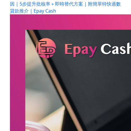
因 | 5步提升批核率＋即時替代方案 | 附簡單特快過數
貸款推介 | Epay Cash