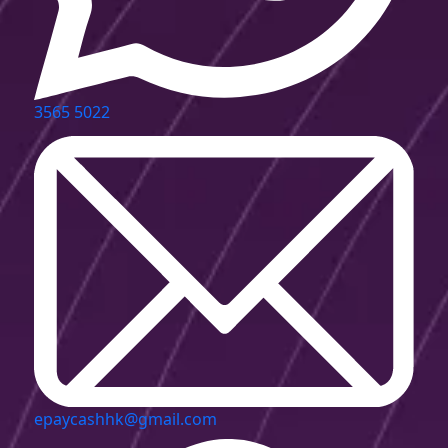
3565 5022
epaycashhk@gmail.com