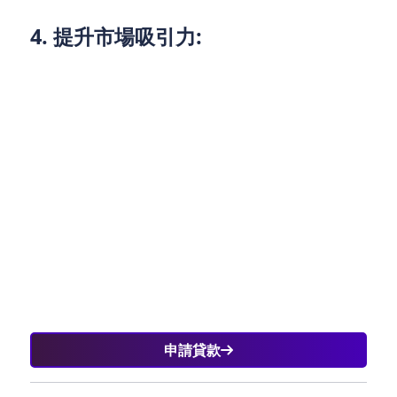
4. 提升市場吸引力:
透過提升市場吸引力，吸引更多中資金融機構到港設​​
立資產管理機構，增強市場的多元化與競爭力。
香港資產管理行業面臨新的機會和挑戰。透過考慮延
伸互掛ETF至更多海外市場，培育ESG生態圈，持續擴
大與內地金融市場互聯互通的範疇，以及鼓勵更多中
資金融機構在港設立資產管理機構，香港資產管理業
務能夠在未來實現持續發展，維持領先地位。只有不
斷創新，不斷適應變化，才能在國際競爭中立於不敗
之地。
申請貸款