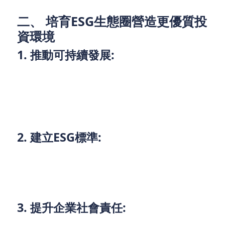
二、 培育ESG生態圈營造更優質投
資環境
1. 推動可持續發展:
ESG（環境、社會、治理）投資越來越受到市場的重
視。香港資產管理公司應積極涉足ESG領域，推動永
續發展。
2. 建立ESG標準:
制定和實施完善的ESG標準，確保投資活動符合永續
發展的原則，吸引更多社會責任投資者。
3. 提升企業社會責任:
通過ESG投資，提升企業的社會責任感，促進企業在