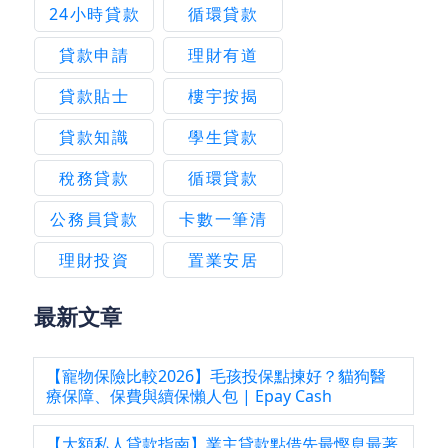
24小時貸款
循環貸款
貸款申請
理財有道
貸款貼士
樓宇按揭
貸款知識
學生貸款
稅務貸款
循環貸款
公務員貸款
卡數一筆清
理財投資
置業安居
最新文章
【寵物保險比較2026】毛孩投保點揀好？貓狗醫
療保障、保費與續保懶人包 | Epay Cash
【大額私人貸款指南】業主貸款點借先最慳息最著