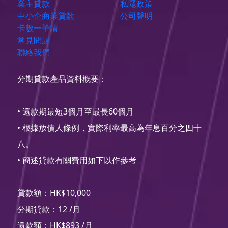
業主貸款
私隱政策
中小企商業貸款
公司聲明
卡數一筆清
常見問題
聯絡我們
分期貸款產品資料概要：
• 還款期最短3個月至最長60個月
• 根據放債人條例，實際利率最高為年息百分之四十
八。
• 簡述貸款有關費用如下以作參考
貸款額：HK$10,000
分期貸款：12 /月
還款額：HK$893 /月