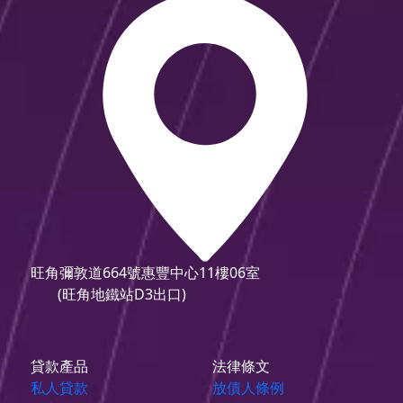
旺角彌敦道664號惠豐中心11樓06室
(旺角地鐵站D3出口)
貸款產品
法律條文
私人貸款
放債人條例