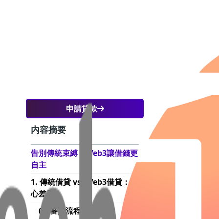
申請貸款
内容摘要
告別傳統束縛，Web3讓借錢更
自主
公司
1. 傳統借貸 vs. Web3借貸：核
接透
心差異
(1) 審批流程大不同