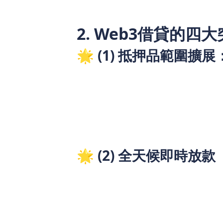
2. Web3借貸的四
🌟 (1) 抵押品範圍
傳統業主貸款只能抵押房產，而Web3允
房產代幣化（RWA）抵押
加密貨幣、股票、甚至NFT質押借貸
黃金等實體資產的數字化抵押
🌟 (2) 全天候即時放款
智能合約7×24小時運作
適合急需資金的突發情況
比傳統貸款app更高效