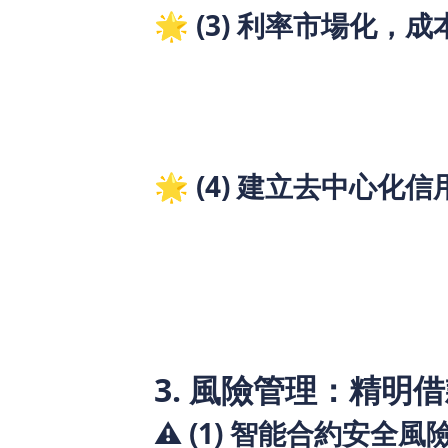
🌟 (3) 利率市場化，
全球資金池競爭促使利率合理化
無隱藏收費，所有條款鏈上可查
長期用戶可獲利率優惠
🌟 (4) 建立去中心化
還款記錄永久儲存在區塊鏈
良好信用可獲更高額度
取代傳統信貸報告的局限性
3. 風險管理：精明
⚠️ (1) 智能合約安全風