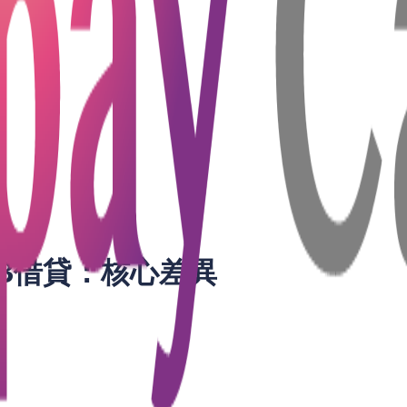
密資產抵押，讓借錢變得更快、更透明。本文將深入探討：
場？
台有何優勢？
貸更靈活？
關鍵點？
Web3借貸：核心差異
）
Web3 借貸（DeFi/網貸平台）