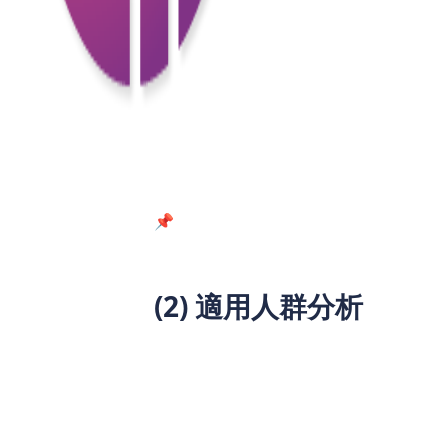
審批速度
數天至數周
門檻
需信用評分、收入證明
透明度
隱藏費用、利率不透明
資金來源
單一機構
📌 典型案例：業主可將房產代幣化後
(2) 適用人群分析
物業持有人：無需賣樓，透過資產代
自由職業者：無固定收入證明也能參
中小企業：快速獲得營運資金，解決