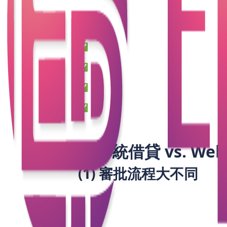
這種新型的網貸模式，透過智能合約和加
✅ Web3如何革新業主貸款和私人貸款市
✅ 去中心化借貸（DeFi）比傳統網貸平
✅ 未來趨勢：代幣化資產如何讓抵押借
✅ 風險管理：香港借款人需要註意哪些
1. 傳統借貸 vs. 
(1) 審批流程大不同
比較項目
傳統貸款（銀行/財務公司