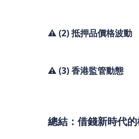
選擇經過專業審計的平台
分散抵押資產降低風險
⚠️ (2) 抵押品價格波動
設置價格警報，避免強制平倉
選擇波動較小的穩定幣抵押
⚠️ (3) 香港監管動態
密切關註金管局政策更新
選擇合規性明確的平台
總結：借錢新時代的
Web3正在重塑：