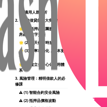
(2) 適用人群分析
2. Web3借貸的四大突破性優勢
🌟 (1) 抵押品範圍擴展：從
房產到數字資產
🌟 (2) 全天候即時放款
🌟 (3) 利率市場化，成本更
低
🌟 (4) 建立去中心化信用體
系
3. 風險管理：精明借款人的必
修課
⚠️ (1) 智能合約安全風險
⚠️ (2) 抵押品價格波動