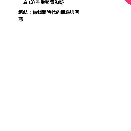
⚠️ (3) 香港監管動態
總結：借錢新時代的機遇與智
慧