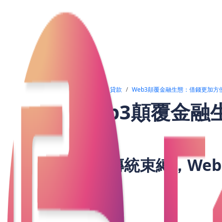
文章列表
貸款
Web3顛覆金融生態：借錢更加方
Web3顛覆金
告別傳統束縛，We
在香港，無論是業主急需周轉、打工仔申
或銀行的繁瑣審批。但隨著Web3技術興
過區塊鏈進行借貸，無需依賴傳統信貸機