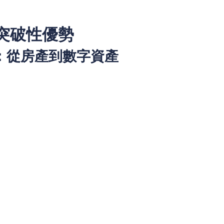
大突破性優勢
擴展：從房產到數字資產
許：