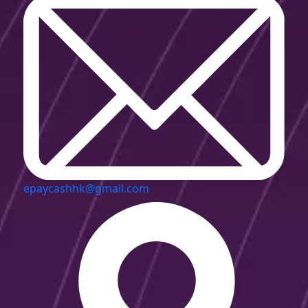
epaycashhk@gmail.com