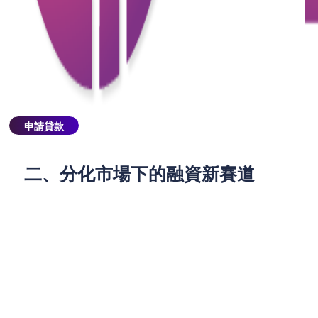
鐵半價優惠。此類遊客雖單次消費有限，卻能透過社
交媒體創造長尾宣傳效應——例如西貢萬宜地質公園
的六角柱石景觀，因打卡曝光吸引後續人流，帶動周
邊餐飲與交通消費。對小微企業而言，瞄準此客群需
快速周轉資金升級服務，例如增設自助服務設備或開
發數位導覽，此時小額營運貸款的時效性成為關鍵支
援。
申請貸款
二、分化市場下的融資新賽道
消費分層創造兩大融資需求：
微型業態爆發：平價餐飲如「兩餸飯」門店數量
激增五倍，全港達500間，規模超越麥當勞。這類
商家需資金擴點或供應鏈整合，卻因規模小難獲
傳統銀行青睞，轉向靈活網貸成為解方。
文化IP孵化：深度遊產品如長洲飄色巡遊工作