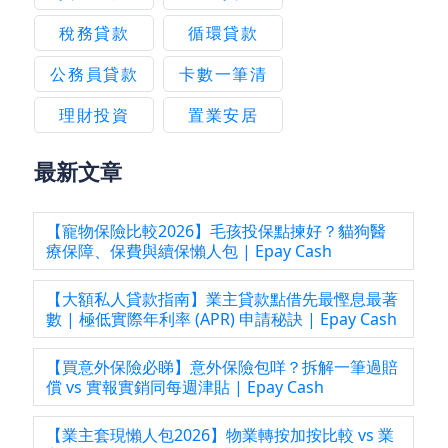
稅務貸款
循環貸款
公務員貸款
卡數一筆清
理財投資
置業安居
最新文章
【寵物保險比較2026】毛孩投保點揀好？貓狗醫
療保障、保費與續保懶人包 | Epay Cash
【大額私人貸款指南】業主貸款點借先最慳息最著
數 | 極低實際年利率 (APR) 申請秘訣 | Epay Cash
【買意外保險必睇】意外保險包咩？拆解一筆過賠
償 vs 實報實銷同每週津貼 | Epay Cash
【業主套現懶人包2026】物業轉按加按比較 vs 業