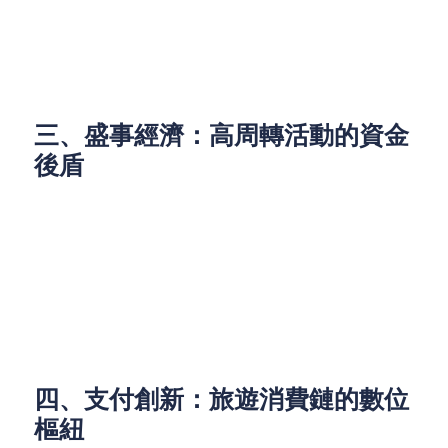
坊、街坊帶路的深水埗老店導覽，亟需前期投入
開發體驗內容。業者可透過信貸產品預支營收，
將節慶活動轉化為全年性營利項目。
三、盛事經濟：高周轉活動的資金
後盾
香港2025年已排程逾240項盛事，預計吸引200萬旅
客，創造75億港元消費額。這類活動具高波動性與短
期資源需求：例如演唱會週末的臨時人力招募、設備
租賃，或主題公園的限時聯名商品生產。企業可透過
循環信貸額度支應峰值開支，再以活動收益還款，避
免長期負債壓力。
四、支付創新：旅遊消費鏈的數位
樞紐