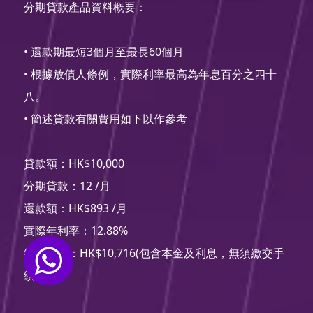
分期貸款產品資料概要：
• 還款期最短3個月至最長60個月
• 根據放債人條例，實際利率最高為年息百分之四十
八。
• 簡述貸款有關費用如下以作參考
貸款額：HK$10,000
分期貸款：12 /月
還款額：HK$893 /月
實際年利率：12.88%
總還款額：HK$10,716(包含本金及利息，無須繳交手
續費用)