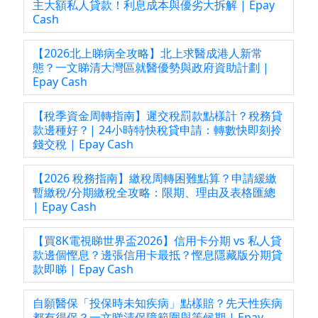
主大額私人貸款！利息成本與優劣大拆解 | Epay
Cash
【2026北上睇病全攻略】北上求醫成港人新常
態？一文睇清大灣區就醫優勢與政府資助計劃 |
Epay Cash
【稅季資金周轉指南】遲交稅罰款點樣計？稅務貸
款邊種好？| 24小時特快稅貸申請：轉數快即刻拎
錢交稅 | Epay Cash
【2026 稅務指南】繳稅周轉困難點算？申請緩繳
暫繳稅/分期繳稅全攻略：限期、理由及表格匯總
| Epay Cash
【買8K電視睇世界盃2026】信用卡分期 vs 私人貸
款邊個慳息？邊張信用卡最抵？慳息隱藏版分期貸
款即睇 | Epay Cash
自願醫保「投保時未知疾病」點樣賠？先天性疾病
都有得保？一文睇清保障範圍與等候期 | Epay