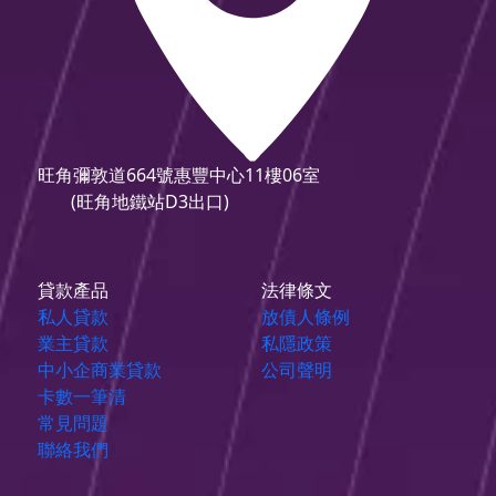
旺角彌敦道664號惠豐中心11樓06室
(旺角地鐵站D3出口)
貸款產品
法律條文
私人貸款
放債人條例
業主貸款
私隱政策
中小企商業貸款
公司聲明
卡數一筆清
常見問題
聯絡我們