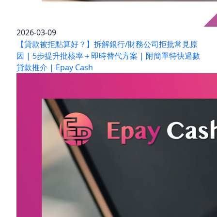
2026-03-09
【貸款被拒點算好？】拆解銀行/財務公司拒批常見原
因 | 5步提升批核率＋即時替代方案 | 附簡單特快過數
貸款推介 | Epay Cash