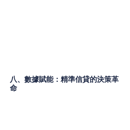
深圳「一簽多行」政策落地，深化粵港消費聯動。雙
向旅客催生需求：
港人北上游：需人民幣小額換匯及行動支付工具
備援；
內地客南下行：偏好離岸帳戶管理旅遊預算。金
融機構可開發跨境電子錢包，整合兩地消費優
惠。
八、數據賦能：精準信貸的決策革
命
消費數據成為新型資產：
餐飲POS系統交易流水可替代財報，助小微業者
申貸；
社交媒體流量轉化率（如打卡熱點周邊消費力）