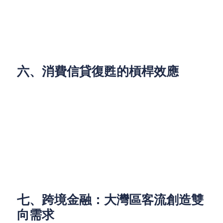
民宿合法化進程：政府擬將私人住宅經營納入規
管，業主需資金改造消防與空間，專項裝修貸款
需求看漲。
六、消費信貸復甦的槓桿效應
信用卡應繳結欠年增12.5%，反映消費者重拾消費信
心。針對旅遊場景的信貸產品設計更具吸引力：
綁定熱門景點門票分期；
提供博物館或咖啡節等文化體驗的預售折扣；
短期卡債可藉低息結轉減輕還款壓力。
七、跨境金融：大灣區客流創造雙
向需求