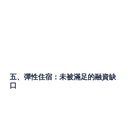
旅客消費模式碎片化，刺激兩類金融需求：
即時支付場景：數位銀行推出低門檻外幣帳戶，
方便旅客換匯與小額支付，降低跨境手續費損
耗；
消費信貸滲透：當「演唱會+酒店」套票一秒售
罄，分期付款選項能即時轉化衝動消費，提升客
單價。
五、彈性住宿：未被滿足的融資缺
口
儘管過夜旅客增加，經濟型住宿供給仍短缺。市場出
現創新模式：
場所功能再造：網吧推出「包夜套餐」、機場設
置免費淋浴間；