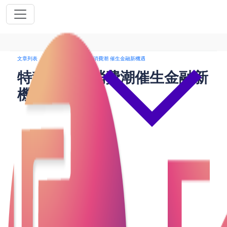
文章列表
貸款
特種兵旅遊消費潮 催生金融新機遇
特種兵旅遊消費潮催生金融新
機遇
句上月數據統計顯示，五一黃金週訪港旅客突破110萬
人次，年增率達22%，非內地客源更激增三成。這股
人潮背後，一股新興旅遊模式正重塑市場——「特種
兵式旅遊」以其短週期、低成本、高密度的特質，與
追求深度的文化體驗者並存，形成鮮明消費分層。當
旅客在麥當勞借宿過夜、按社交媒體攻略挖掘免費景
點之際，香港的旅遊生態與金融服務需求正同步蛻
變。本文將剖析新型消費範式下的信貸機遇，探索個
人與企業如何借力靈活資金佈局新藍海。