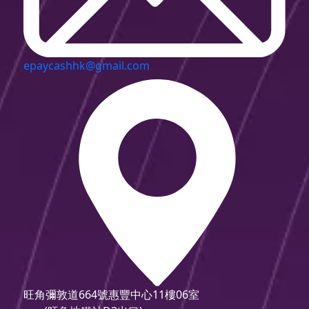
epaycashhk@gmail.com
旺角彌敦道664號惠豐中心11樓06室