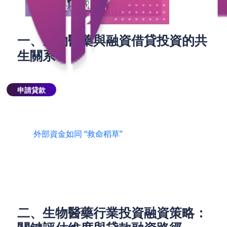
一、生物醫藥與融資借貸投資的共
生關系
生物醫藥行業的特性決定了其與融資借貸投資深度綁
定。新藥研發猶如一場 “燒錢馬拉松”，從藥物發現到
申請貸款
臨床試驗，再到最終上市，不僅耗時漫長，成本更是
高得驚人。全球 TOP 藥企將一款新藥成功推向市場的
平均成本已大幅增加，對於處於臨床階段的 企業而
言，
外部資金如同 “救命稻草”
，是維持研發活動、確
保企業存活的必要條件。而且，企業在產品商業化、
市場拓展等環節同樣需要大量資金支持，融資借貸投
資貫穿了生物醫藥企業發展的全生命周期。​
二、生物醫藥行業投資融資策略：