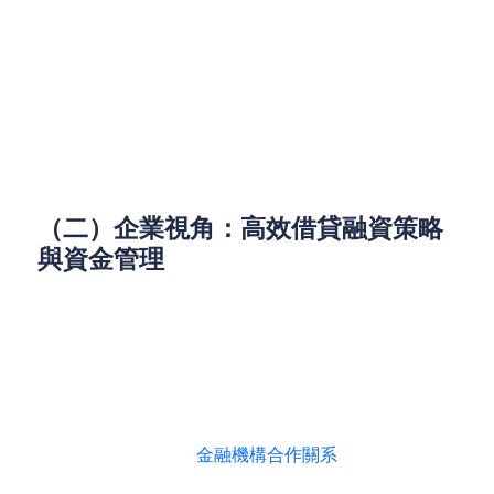
下遊：市場渠道布局、終端客戶需求匹配度
3. 退出策略規劃
設定階段性裏程碑，匹配不同退出路徑
結合行業周期及市場趨勢，優化退出時機選擇
（二）企業視角：高效借貸融資策略
與資金管理
1. 政策協同與金融合作
緊跟生物醫藥產業政策導向，爭取政府基金、稅
收優惠等支持
建立長期穩定的
金融機構合作關系
，優化貸款融
資成本