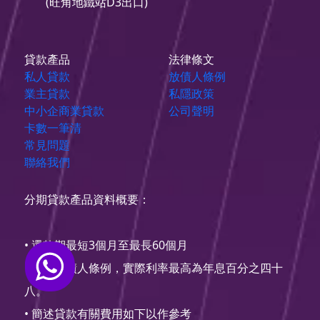
(旺角地鐵站D3出口)
貸款產品
法律條文
私人貸款
放債人條例
業主貸款
私隱政策
中小企商業貸款
公司聲明
卡數一筆清
常見問題
聯絡我們
分期貸款產品資料概要：
• 還款期最短3個月至最長60個月
• 根據放債人條例，實際利率最高為年息百分之四十
八。
• 簡述貸款有關費用如下以作參考