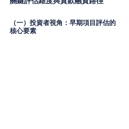
關鍵評估維度與貸款融資路徑
（一）投資者視角：早期項目評估的
核心要素
1. 團隊實力深度剖析
專業背景：核心團隊的技術專長、學術成就及行
業影響力
過往經驗：成功案例、產業化能力及商業化落地
記錄
執行能力：項目管理效率、資源整合能力及風險
應對水平
2. 產業鏈生態評估
上遊：關鍵原材料供應穩定性、供應商合作模式