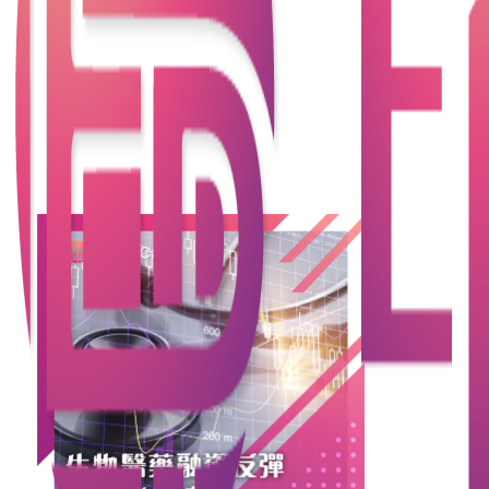
發展大計，唔單止顯示公司嘅創新決心，亦反映成個
生物醫藥行業嘅強勁勢頭。
咁問題嚟啦——行業發展咁快，企業同投資者點樣可
以靈活運用貸款同融資去把握機會呢？等我哋一齊探
討下！