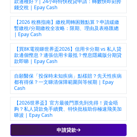
款邊種好？| 24小時特快稅貸申請：轉數快即刻拎
錢交稅 | Epay Cash
【2026 稅務指南】繳稅周轉困難點算？申請緩繳
暫繳稅/分期繳稅全攻略：限期、理由及表格匯總
| Epay Cash
【買8K電視睇世界盃2026】信用卡分期 vs 私人貸
款邊個慳息？邊張信用卡最抵？慳息隱藏版分期貸
款即睇 | Epay Cash
自願醫保「投保時未知疾病」點樣賠？先天性疾病
都有得保？一文睇清保障範圍與等候期 | Epay
Cash
【2026世界盃】官方最後門票先到先得！資金唔
夠？私人貸款免手續費、特快批核助你極速飛美加
睇波 | Epay Cash
申請貸款