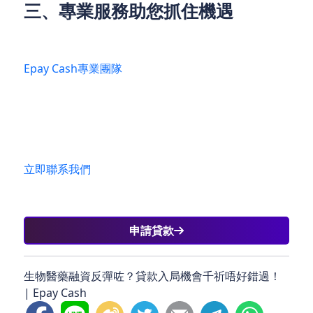
三、專業服務助您抓住機遇​
在生物醫藥行業借貸投資融資的復雜環境中，若您存
在疑惑，或是希望獲得專業的貸款投資服務，我們
Epay Cash專業團隊
隨時為您排憂解難。我們深耕生
物醫藥行業投融資領域，熟知行業特點與需求，能夠
結合您的實際情況，量身定制專屬的貸款投資方案。
無論是企業融資發展，還是個人投資布局，我們都能
為您提供全方位支持，助您在生物醫藥行業的發展浪
潮中精準把握機遇，實現財富增長與企業發展目標。
立即聯系我們
，開啟財富與發展的新征程！
申請貸款
生物醫藥融資反彈咗？貸款入局機會千祈唔好錯過！
| Epay Cash