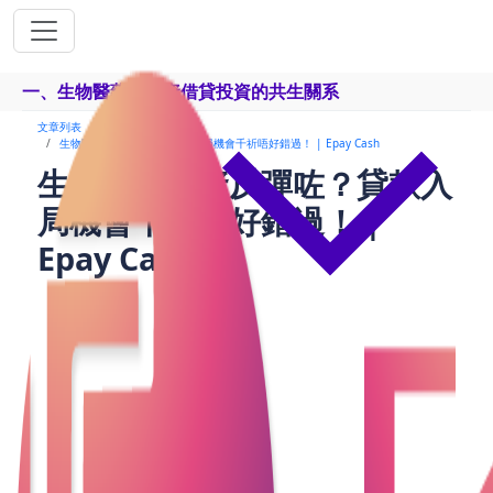
一、生物醫藥與融資借貸投資的共生關系
文章列表
理財投資
生物醫藥融資反彈咗？貸款入局機會千祈唔好錯過！ | Epay Cash
生物醫藥融資反彈咗？貸款入
局機會千祈唔好錯過！ |
Epay Cash
最近，中生製藥嘅市場表現成為焦點！其子公司公佈
即將達成重磅對外授權交易，消息一出，股價即刻飆
升超過17%。雖然之後股價有啲上上落落，但中生製
藥明確表示，未來三年計劃每年推出約5款創新產品，
目標到2027年，創新產品收入佔比提升至60%。呢個