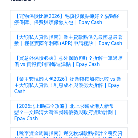
【寵物保險比較2026】毛孩投保點揀好？貓狗醫
療保障、保費與續保懶人包 | Epay Cash
【大額私人貸款指南】業主貸款點借先最慳息最著
數 | 極低實際年利率 (APR) 申請秘訣 | Epay Cash
【買意外保險必睇】意外保險包咩？拆解一筆過賠
償 vs 實報實銷同每週津貼 | Epay Cash
【業主套現懶人包2026】物業轉按加按比較 vs 業
主大額私人貸款！利息成本與優劣大拆解 | Epay
Cash
【2026北上睇病全攻略】北上求醫成港人新常
態？一文睇清大灣區就醫優勢與政府資助計劃 |
Epay Cash
【稅季資金周轉指南】遲交稅罰款點樣計？稅務貸