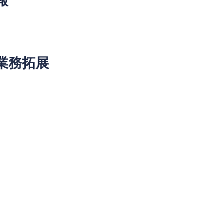
、貸款工具進行投資，無疑是一個提高回報的有效途徑。投資者
金的增值。當然，這也需要投資者具有一定的市場敏感度和風險
的業務拓展
方面的努力，也將對其股價產生正向影響。投資者應該關注中金
域的進一步投入，這將有助於推動公司業務的多元化發展。
況和強大的市場實力，無疑是目前中資金融股中的佼佼者。隨著
增長，投資者有理由對其未來充滿信心。對於有意投資的個人或
是一個不容錯過的市場機會。