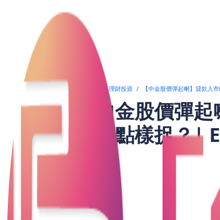
文章列表
理財投資
【中金股價彈起喇】貸款入市時機
【中金股價彈起
回報點樣捉？| Ep
最近股市風高浪急，但中金公司（3908
近期有反彈跡象，加上業績增長潛力不容忽
公司無論喺營業收入定係淨利潤方面都有
上衝。不過，投資者唔好只係睇短期波動