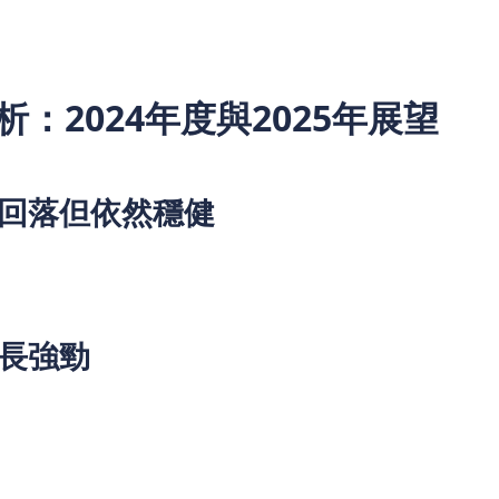
：2024年度與2025年展望
略有回落但依然穩健
，截至2024年12月31日，該公司實現純利56.94億元，同比
注意的是，該公司每股盈利依然達到了1.04元，並且派息保持穩定
的同時，也成功克服了一些外部環境的挑戰。
增長強勁
的增長勢頭。特別是在第一季度，該公司的營業收入達到了57.2
了64.9%，達到了20.42億元。這一增長主要得益於金融工具投