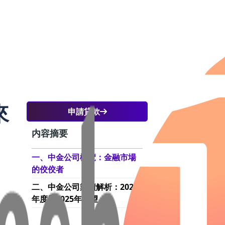
來
申請貸款
内容摘要
一、中金公司概覽：金融市場
的佼佼者
二、中金公司業績解析：2024
股價
年度與2025年展望
金
續向
公司