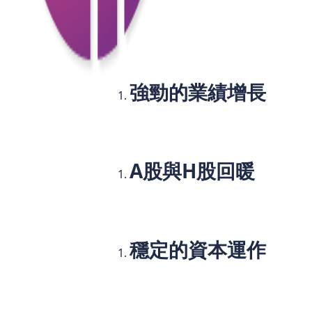
中金公司，作為中國最大的投資銀行之一
自從成立以來，該公司在證券、資產管理
司已經成為不少投資者眼中，穩健增長的
對於中金公司的股價反彈，市場普遍認為
強勁的業績增長
中金公司在2025年第一季度的業績表現遠
增長47.7%。這一增長主要來自於金融
A股與H股回暖
隨著資金流入中國股市，特別是A股和H
其中的領頭羊，其股價自然成為市場的焦
穩定的資本運作
中金公司近年來始終注重資本的穩健運作
波動較大的情況下，這一優勢更顯得尤為