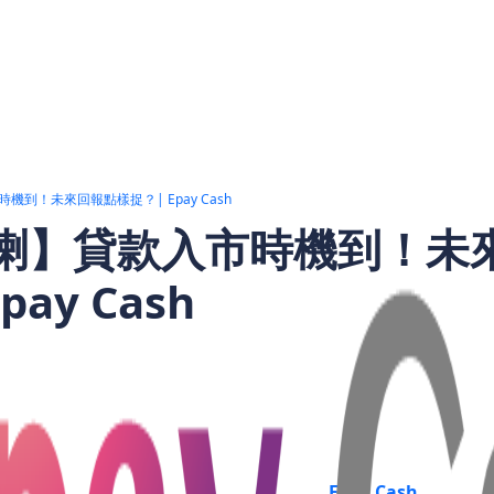
到！未來回報點樣捉？| Epay Cash
喇】貸款入市時機到！未
ay Cash
.HK）作為中資金融股嘅龍頭，依然成為唔少投資者嘅焦點！佢嘅
視，真係值得大家留意。根據最新公佈嘅2025年首季財報，中
顯著增長。A股同H股資金開始回流，中金公司股價好大機會繼
，更重要係把握中金嘅長線增長潛力！今次
Epay Cash
直擊中金