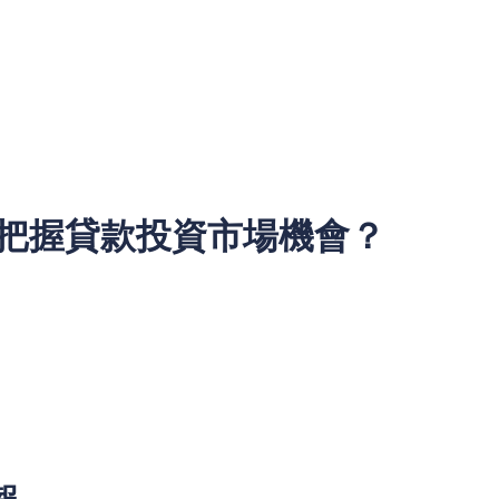
準，將在全國銀行間債券市場發行不超過98億元的科技創新債券
舉措不僅顯示了中金公司在市場上的資本運作能力，也將進一步
把握貸款投資市場機會？
目光集中於其未來的投資機會。在此背景下，借助市場的資本運
如何運用資金進行合理的投資，並最大化回報，這是一個值得深
，但從長期看，中金公司作為中資券商龍頭，擁有強大的市場優
長期增長潛力，尤其是在科技創新和金融市場回暖的背景下。
報