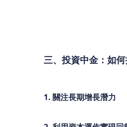
此外，中金公司獲得了中國人民銀行的批
項用於支持科技創新領域的投融資。這一
其業務發展的潛力。
三、投資中金：如何
隨著中金公司股價的反彈，投資者開始將
獲取回報成為不少投資者的選擇。然而，
問題。
1. 關注長期增長潛力
儘管短期內股價可能會受到市場波動影響
業務實力。投資者應該更加注重其未來的
2. 利用資本運作實現回