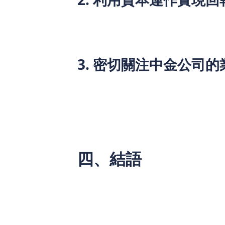
在目前的股市環境中，借助資本運作工具
通過選擇相應的股票或金融產品，實現資
能力。
3. 密切關注中金公司
中金公司在拓展國際市場和提升核心業務
在國際市場的佈局，尤其是在科技創新領
四、結語
總的來說，中金公司憑藉其穩健的財務狀
和H股市場的回暖，以及公司業績的持續
來說，瞄準中金公司未來的增長潛力，將