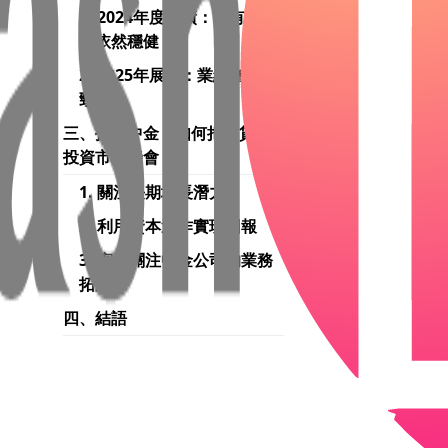
1. 2024年度業績：略有回落
但依然穩健
2. 2025年展望：業績增長強
勁
三、投資中金：如何把握貸款
投資市場機會？
1. 關注長期增長潛力
2. 利用資本運作實現回報
3. 密切關注中金公司的業務
拓展
四、結語