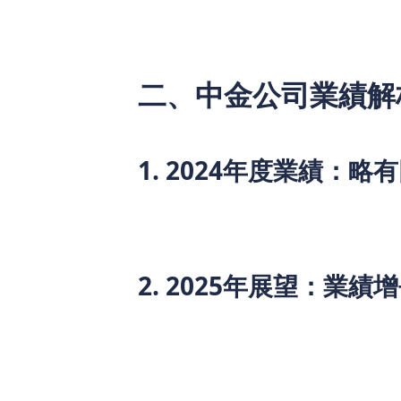
二、中金公司業績解析
1. 2024年度業績：
根據中金公司最新公布的2024年度業績數據
7.5%。雖然年度業績有所下降，但值得
樣的業績反映了中金公司在保持穩健經營
2. 2025年展望：業績
在進入2025年後，中金公司展現出了強勁
元，同比增長47.7%，股東應佔淨利潤增長
生的收益和手續費及佣金收入的增加。