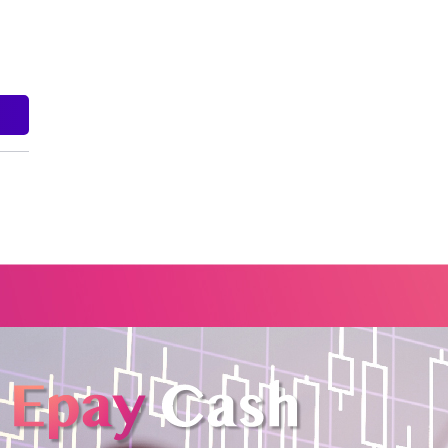
的資
增長