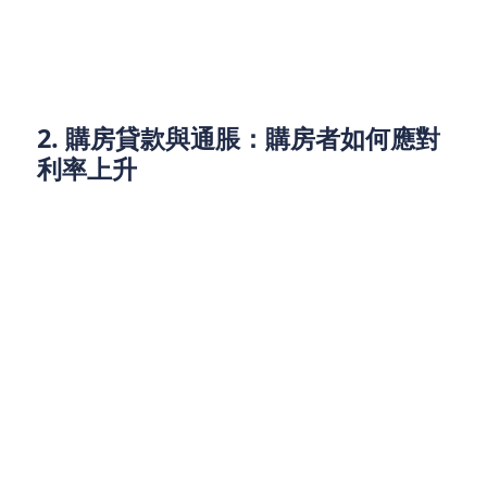
貸款至關重要。對於需要長期資金支持的人來說，可
以考慮選擇固定利率貸款，這樣能夠鎖定較低的利
率，避免未來利率波動對還款金額的影響。
2. 購房貸款與通脹：購房者如何應對
利率上升
對於有購房需求的市民，面對高通脹和利率上升，購
房貸款的選擇尤為重要。若市民選擇浮動利率貸款，
隨著利率的上升，未來每月還款金額將增加，這將進
一步加重家庭財務壓力。此時，應該考慮以下幾個策
略：
轉為固定利率貸款： 如果你現在正在考慮購房，
選擇固定利率貸款是一個不錯的選擇。即使利率
上升，固定利率貸款的月供金額不會受到影響，
從而幫助你鎖定還款金額，降低未來的財務風
險。