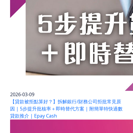
2026-03-09
【貸款被拒點算好？】拆解銀行/財務公司拒批常見原
因 | 5步提升批核率＋即時替代方案 | 附簡單特快過數
貸款推介 | Epay Cash