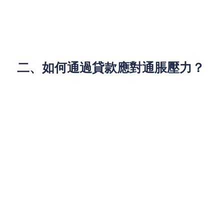
力。此外，對於需要新貸款的市民來說，面對更高的
利率，可能會推遲消費或投資決策，對市場需求也會
造成一定的影響。
二、如何通過貸款應對通脹壓力？
1. 貸款作為資金支持：如何解決短期資金需求
面對高通脹，許多家庭或小企業會選擇借款來解決當
前的資金問題。儘管通脹上升會帶來高利率風險，但
有時候貸款仍然是迅速解決資金周轉問題的有效途
徑。
例如，如果你的家庭收入增長無法跟上物價上漲，可
能需要額外的資金來應對日常開支，如支付房租或醫
療費用。此時，通過業主貸款或個人貸款等方式，可
以快速獲得資金支持，緩解即時壓力。
如何選擇適合的貸款產品： 面對高通脹，選擇低利率