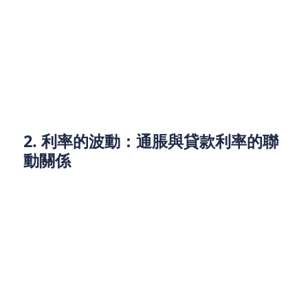
儲蓄侵蝕： 另一方面，儲蓄的購買力也會隨著通脹逐
步減少。假如你的儲蓄利率低於通脹率，那麼你實際
上在“賠錢”。例如，假設你的定期存款年利率為
1.5%，但通脹率達到3%以上，那麼你的儲蓄實際上是
處於負回報的狀態。對於那些依賴儲蓄增值的人來
說，這無疑是一個沉重的打擊。
2. 利率的波動：通脹與貸款利率的聯
動關係
當通脹上升時，銀行通常會提高利率以控制市場上的
貨幣流通量，這樣有助於減少消費需求，從而抑制通
脹。2025年，香港的利率可能會上調，特別是浮動利
率貸款。這將直接影響已經負債的家庭和企業，進一
步增加其還款負擔。
如果你的貸款是浮動利率，隨著利率上升，你的每月
還款金額會增加，這會給日常財務管理帶來更多壓