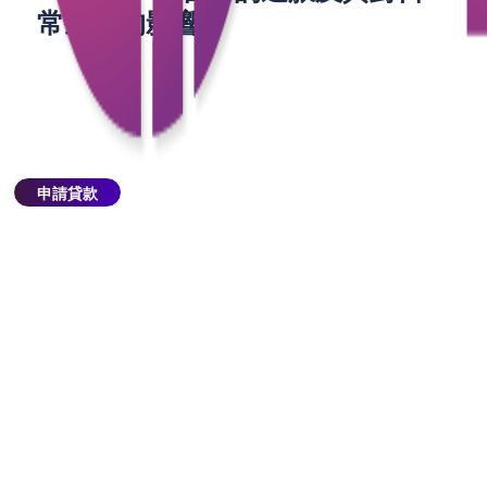
常生活的影響
1. 2025年香港的通脹預測：挑戰與機遇並存
通脹是指一般物價水平持續上漲，進而引起貨幣的購
買力下降。對香港來說，通脹壓力主要來自兩方面：
一是全球經濟復甦，帶動需求上升；二是本地的土地
和能源成本不斷上漲。根據香港政府統計處的預測，
申請貸款
2025年香港的年通脹率可能會攀升至3%至4%的區
間。
生活成本上升： 這種通脹率的上升直接影響市民的日
常開支，尤其是食品、房租和醫療等基本生活需求的
價格。家庭的食物開銷會隨著食品價格的上漲而增
加，特別是肉類、蔬菜等必需品的價格都在不斷走
高。而房租方面，由於土地供應問題，香港的租金價
格在高通脹環境中往往更難控制。加上醫療、教育等
服務價格也呈上漲趨勢，市民的財務壓力無疑會進一
步增大。