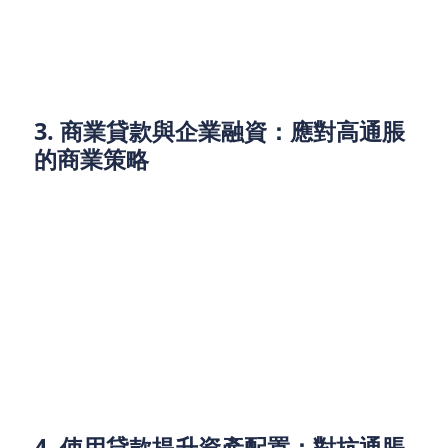
提前償還貸款： 若你的資金條件允許，可以考慮
提前償還部分貸款本金，從而減少未來利息支
出，進一步降低財務壓力。
3. 商業貸款與企業融資：應對高通脹
的商業策略
對於企業來說，通脹帶來的壓力可能比個人更大，特
別是對於中小型企業，原材料成本、員工薪酬、以及
租金等支出都在不斷上升。在這種情況下，商業貸款
成為企業資金周轉的有效途徑。
然而，企業在選擇貸款產品時，應該謹慎考慮利率的
影響。若企業需要借款來應對短期資金周轉，可以選
擇利率較低的貸款產品，或是結合政府提供的優惠貸
款方案，減輕通脹帶來的融資壓力。
4. 使用貸款提升資產配置：對抗通脹