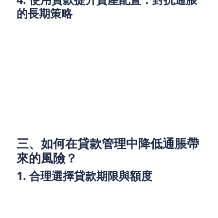
的長期策略
如果你的資產組合大部分是現金或低回報的儲蓄，通
脹將快速侵蝕你的資產價值。此時，考慮使用貸款進
行投資是一個能夠對抗通脹的長期策略。
例如，借款購買房地產或投資股票市場等資本市場工
具，可以實現資本的增值，從而對抗通脹。然而，這
樣的策略需要謹慎操作，選擇穩健的投資渠道，並確
保能夠承擔相應的財務風險。
三、如何在貸款管理中降低通脹帶
來的風險？
1. 合理選擇貸款期限與額度
在通脹環境下，選擇適合的貸款期限和額度非常重
要。短期貸款可以幫助你快速解決資金需求，但長期
貸款則能夠讓你在低利率時鎖定較長時間的貸款條