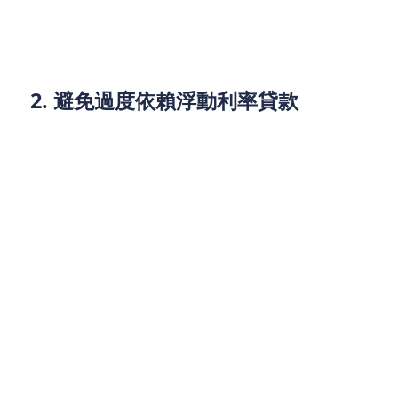
件。根據你的實際需求和還款能力來選擇貸款期限，
避免過度借貸或是過長期限的貸款。
2. 避免過度依賴浮動利率貸款
浮動利率貸款雖然在利率較低時可以節省開支，但一
旦通脹上升，利率的上調將直接增加還款負擔。因
此，對於大額長期貸款，選擇固定利率貸款是一個較
為穩妥的選擇。
在2025年，香港的高通脹將對市民和企業的財務狀況
產生深遠影響。儘管通脹帶來了生活成本上升、儲蓄
價值減少等問題，但貸款作為一種財務工具，仍能在
應對短期資金需求、購房、商業融資及資產增值等方
面發揮重要作用。通過謹慎選擇貸款產品、合理規劃
貸款結構，市民和企業可以有效地管理通脹帶來的風
險，保持財務穩定，實現長期的財務增長。