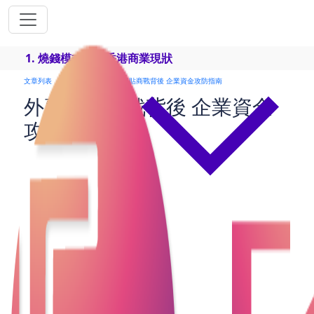
1. 燒錢模式下的香港商業現狀
文章列表
理財有道
外賣補貼商戰背後 企業資金攻防指南
外賣補貼商戰背後 企業資金
攻防指南
美團CEO王興近日宣佈「不惜一切代價打贏外賣
戰」，揭露中國外賣平台正陷入一場血腥的補貼競賽
——京東、餓了麼等巨頭瘋狂燒錢搶市，導致美團預
警第二季核心業務利潤將暴跌。這種「非理性補貼」
現象（如首單0元、滿100減50）看似消費者受惠，實
則暴露企業現金流的殘酷角力：巨頭尚可燒錢度日，
但中小商家與本地競爭者卻可能因資金鏈斷裂遭淘
汰。