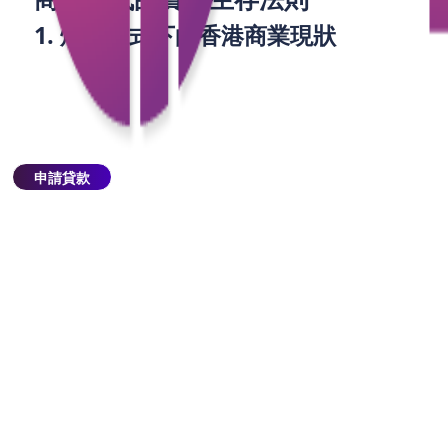
1. 燒錢模式下的香港商業現狀
美團外賣戰揭示的「補貼經濟學」，在香港同樣上
演：
外賣平台：Foodpanda、KeeTa、Deliveroo三
強爭霸，免運費與折扣碼成常態，餐廳需自行吸
申請貸款
收部分成本。
零售電商：HKTVmall、淘寶香港等以「免運門檻
一降再降」搶客，中小賣家庫存壓力劇增。
服務業：從補習社到健身房，「買一送一」促銷
氾濫，現金回流速度決定續命週期。
數據警示：美團首季雖盈利增長46%，但王興坦承
「第二季利潤將大跌」，反映燒錢策略不可持續。香
港企業若盲目跟風，恐陷入「營收增長、利潤歸零」
的陷阱。