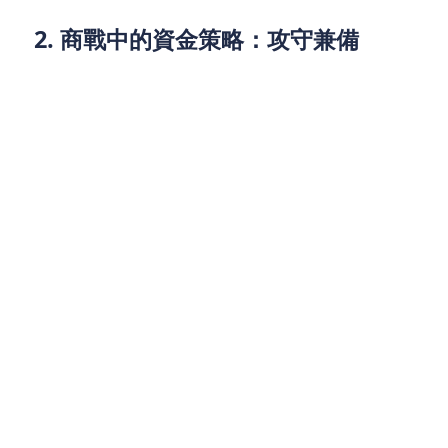
2. 商戰中的資金策略：攻守兼備
在價格戰成為新常態的環境下，企業需從兩大層面強
化財務韌性：
► 進攻型投資：搶佔市場時機
科技升級：如餐廳引入自動點餐系統（參考美團
閃購60%訂單增長來自數位化）、零售業佈局AI
客服。
旺季備戰：仿效美團「618大促」，預先儲備營銷
預算與庫存周轉金，避免錯失爆單機會。
► 防守型調度：穩住現金命脈
應對賬期拉長：平台補貼常延遲結算，需短期融
資填補工資、租金等固定支出。
避開低效補貼：與其盲目跟隨「全場5折」，不如