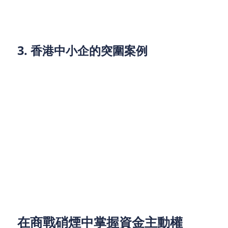
針對高黏性客群（如美團閃購的95後用戶）設計
精準促銷。
3. 香港中小企的突圍案例
外賣餐廳：有茶飲店透過「會員制預付卡」鎖定
熟客，並將預收資金用於研發新品，減少對平台
折扣依賴。
零售小店：深水埗電子配件商結合「線上閃購+到
店自提」，用即時零售模式降低物流成本，現金
流週轉率提升30%。
這些案例的共同點在於：不以燒錢為目的，而是透過
靈活融資與財務規劃，將資金用在「價值創造」環
節。
在商戰硝煙中掌握資金主動權