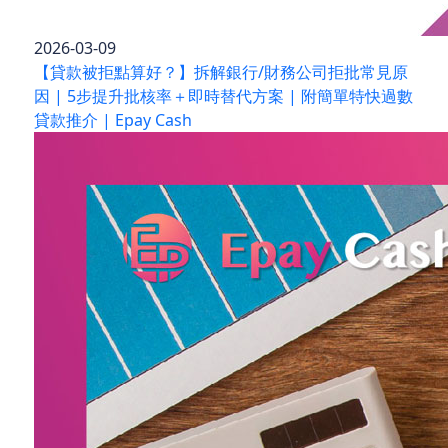
2026-03-09
【貸款被拒點算好？】拆解銀行/財務公司拒批常見原
因 | 5步提升批核率＋即時替代方案 | 附簡單特快過數
貸款推介 | Epay Cash