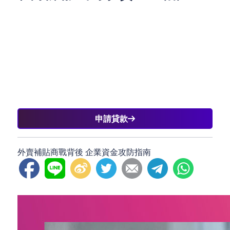
當巨頭們以「不惜代價」的姿態開戰時，香港中小企
業更需要冷靜佈局——無論是突襲市場、轉型數位
化，或優化現金流，專業的借貸服務能為您提供彈性
資金後盾。我們提供量身訂製的融資方案，助您在補
貼混戰中穩守進攻節奏，真正實現「用錢賺錢」的商
業本質。
申請貸款
外賣補貼商戰背後 企業資金攻防指南