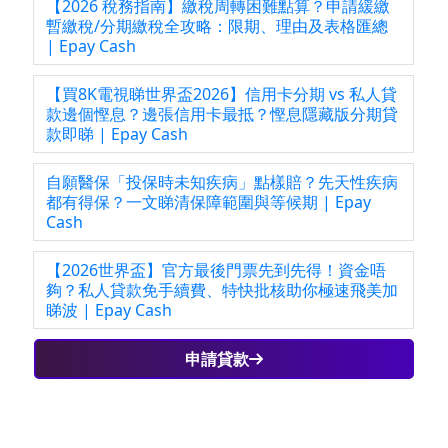
【2026 稅務指南】繳稅周轉困難點算？申請緩繳
暫繳稅/分期繳稅全攻略：限期、理由及表格匯總
| Epay Cash
【買8K電視睇世界盃2026】信用卡分期 vs 私人貸
款邊個慳息？邊張信用卡最抵？慳息隱藏版分期貸
款即睇 | Epay Cash
自願醫保「投保時未知疾病」點樣賠？先天性疾病
都有得保？一文睇清保障範圍與等候期 | Epay
Cash
【2026世界盃】官方最後門票先到先得！資金唔
夠？私人貸款免手續費、特快批核助你極速飛美加
睇波 | Epay Cash
申請貸款