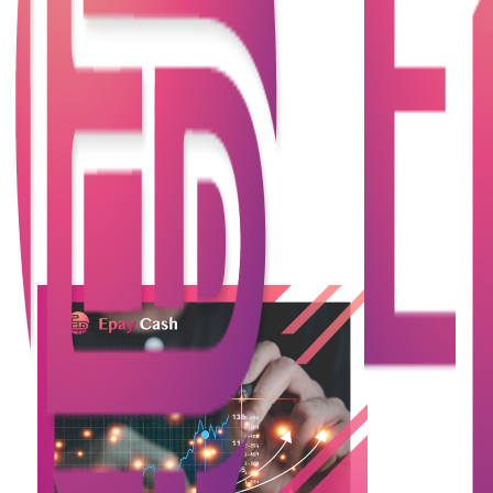
生顯著變化。在這樣的大背景下，了解未來的貸款走
向不僅有助於借款人更好地選擇適合的貸款方案，還
能幫助金融機構與投資者預見未來市場的發展趨勢。
本文將深入分析2025年香港貸款市場的發展趨勢，探
討其中的主要影響因素，包括利率走勢、科技創新、
政策變遷以及香港經濟本身的變化。我們也將剖析未
來幾年內哪些貸款類型將成為市場主流，哪些新興貸
款產品將迎來更多的關注，並為借款人提供實用的選
擇指引。