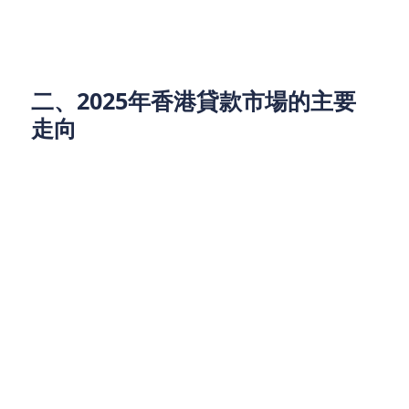
技創新型企業的貸款需求，則可能因為投資增加而上
升。
二、2025年香港貸款市場的主要
走向
1. 房貸市場的調整：高利率時代的挑戰與機遇
隨著利率的上升，2025年香港的房貸市場將面臨較大
的挑戰。高利率將使購房者的貸款負擔增加，也可能
使某些潛在購房者選擇延後購房計劃。然而，對於有
穩定收入且財務狀況較好的業主來說，這同樣也是一
個機會，因為較高的利率意味著購房者需求的減少，
從而有可能帶來房地產市場的價格調整。
業主貸款（Homeowner Loan）在這樣的環境下，仍
將保持一定的需求，尤其是在資金需求較大、且能提
供房產抵押的借款人中。此外，與傳統房貸相比，提
供較高額度、較長期限的業主貸款產品將繼續吸引中