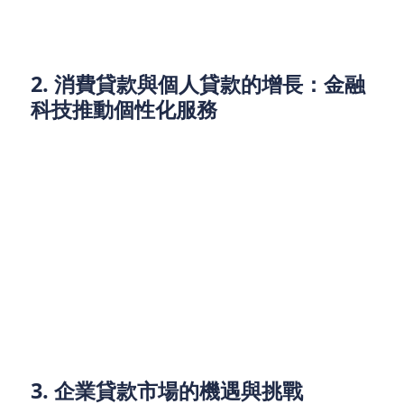
高端借款人。
2. 消費貸款與個人貸款的增長：金融
科技推動個性化服務
隨著金融科技的快速發展，消費貸款市場將迎來更多
的創新。尤其是在年輕一代消費者中，線上貸款平台
和APP將成為主要的貸款渠道。通過大數據和AI技
術，貸款機構能夠為消費者提供更精準的信用評估和
個性化的貸款方案。
此外，隨著生活方式的改變，越來越多的人將選擇小
額、短期的消費貸款，如旅行貸款、教育貸款、婚禮
貸款等。這些專屬於消費需求的貸款產品將會成為市
場中的新興亮點。
3. 企業貸款市場的機遇與挑戰