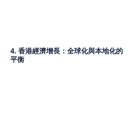
對於借款人而言，政策的穩定性將影響貸款的可得性
和成本。對於企業主和投資者來說，政策調整可能會
帶來新的投資機會，尤其是在綠色金融和創新金融產
品領域。
4. 香港經濟增長：全球化與本地化的
平衡
香港作為全球重要的貿易和金融中心，受全球經濟形
勢的影響較大。儘管香港在應對全球疫情、經濟波動
等方面展現了極強的韌性，但也面臨著不少挑戰。
2025年，香港的經濟增長仍將面臨不確定性，包括中
美貿易關係、全球供應鏈波動、以及其他地緣政治風
險。
在這樣的背景下，貸款市場的需求結構將發生變化。
一方面，消費貸款的需求將受到經濟增長放緩的影
響，可能出現相對萎縮；另一方面，對於大企業和科