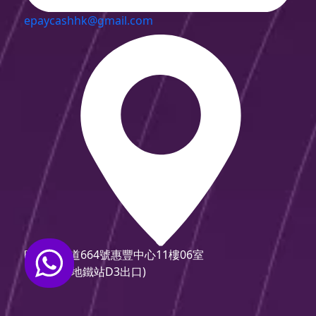
epaycashhk@gmail.com
旺角彌敦道664號惠豐中心11樓06室
(旺角地鐵站D3出口)