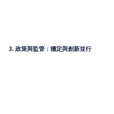
貸款市場的透明度和安全性起到積極作用。
對於借款人來說，數位化貸款不僅能提供更快捷的審
批流程，還能提供更具競爭力的利率和靈活的貸款條
件。而對於金融機構而言，利用科技創新來提高風險
控制和服務效率，將成為未來增長的關鍵。
3. 政策與監管：穩定與創新並行
香港政府在過去幾年內，已經出台了一系列有助於推
動市場穩定和健康發展的政策。2025年，香港政府仍
將積極調整金融監管政策，以應對全球經濟變動及市
場需求。
例如，香港政府的「綠色金融」政策正在積極推動，
未來幾年可能會出現更多與可持續發展相關的金融產
品（如綠色債券和可持續發展貸款）。同時，政府可
能會加強對金融科技領域的監管，確保市場運行的公
平性和透明度。