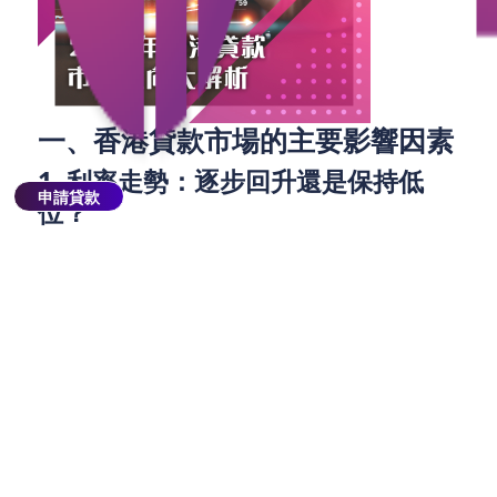
一、香港貸款市場的主要影響因素
1. 利率走勢：逐步回升還是保持低
申請貸款
位？
過去幾年，香港的利率處於歷史低位，這無疑促使了
房貸和消費貸款的增長。根據香港金融管理局
（HKMA）的數據，雖然有一定的波動，但整體利率
水平保持在較低水平。然而，隨著美國和其他主要經
濟體的貨幣政策逐步收緊，利率上升的壓力也逐漸顯
現。
在2025年，預計香港的利率可能會進一步回升。這一
趨勢將對各類貸款產生深遠影響，特別是在房貸市場
中。業主如果要在此期間進行再融資或購房貸款，可