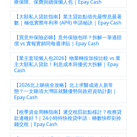
療保障、保費與續保懶人包 | Epay Cash
【大額私人貸款指南】業主貸款點借先最慳息最著
數 | 極低實際年利率 (APR) 申請秘訣 | Epay Cash
【買意外保險必睇】意外保險包咩？拆解一筆過賠
償 vs 實報實銷同每週津貼 | Epay Cash
【業主套現懶人包2026】物業轉按加按比較 vs 業
主大額私人貸款！利息成本與優劣大拆解 | Epay
Cash
【2026北上睇病全攻略】北上求醫成港人新常
態？一文睇清大灣區就醫優勢與政府資助計劃 |
Epay Cash
【稅季資金周轉指南】遲交稅罰款點樣計？稅務貸
款邊種好？| 24小時特快稅貸申請：轉數快即刻拎
錢交稅 | Epay Cash