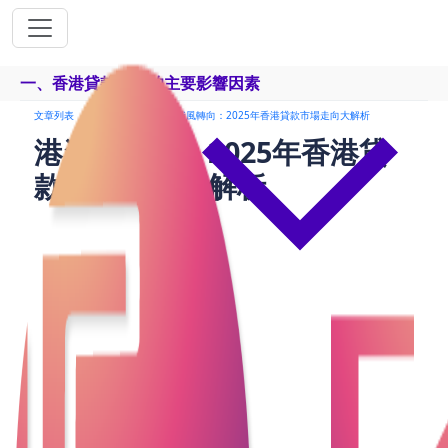
一、香港貸款市場的主要影響因素
文章列表
24小時貸款
港資風轉向：2025年香港貸款市場走向大解析
港資風轉向：2025年香港貸
款市場走向大解析
香港作為全球金融中心之一，經濟發展穩定且多元
化，貸款市場也一直在經濟波動中發揮著重要作用。
然而，隨著2025年的臨近，全球金融環境、科技創
新、政策變化等因素正深刻影響著香港貸款市場的走
向。傳統的房貸、個人貸款、企業貸款等產品正在經
歷結構性變化，並迎來新的挑戰和機遇。
對於香港的業主、企業主以及投資者來說，2025年將
是充滿機遇與挑戰的一年，無論是對貸款產品的需
求，還是貸款利率、風險評估模式等方面，都可能發