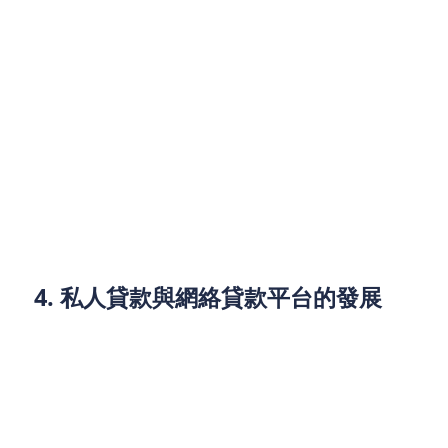
在企業貸款領域，香港的中小企業（SME）將繼續面
臨資金短缺和資金成本上升的雙重壓力。隨著全球市
場競爭加劇，許多企業將加大對科技創新的投資，尤
其是數字化轉型和綠色能源領域。因此，為這些企業
提供定制化的貸款產品將成為金融機構的一大挑戰。
此外，隨著政府政策對創新型企業的支持，特別是在
科技、綠色金融等領域，企業貸款市場將出現新的發
展機會。金融機構可以針對這些需求推出專屬的貸款
產品，如科技創新貸款、綠色融資等。
4. 私人貸款與網絡貸款平台的發展
隨著網絡貸款平台的興起，私人貸款市場將繼續成
長。這些平台通過數字化、簡便化的流程，使得借款
人能夠更加方便快捷地獲得資金支持。特別是對於需
要快速周轉資金的中小型企業和個人消費者來說，網
絡貸款平台提供了新的融資途徑。