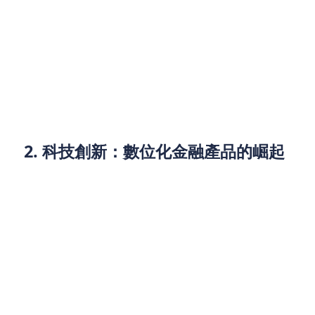
能會面臨較高的貸款利率，這將使借款成本上升。
對企業主來說，利率的上升將使得資金成本增加。企
業可能會更謹慎地規劃貸款需求，選擇更具成本效益
的融資方式。此外，隨著利率上升，風險較高的貸款
產品（如高息貸款或信用貸款）將面臨更大的風險，
金融機構也將更加謹慎地進行風險評估。
2. 科技創新：數位化金融產品的崛起
隨著科技的進步，數位化金融產品正成為香港貸款市
場的重要發展方向。網貸平台、貸款App和智能貸款
顧問的興起，使得借款人的選擇更加多樣化，也使貸
款流程更加高效、便捷。
2025年，金融科技（FinTech）將繼續改變香港貸款
市場的面貌。從網上貸款平台的普及，到人工智能
（AI）在風險評估和貸款申請中的應用，這些創新將
大幅提升借款體驗。同時，區塊鏈技術的應用也將對