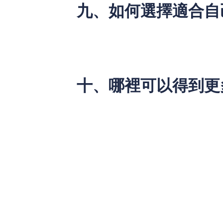
九、如何選擇適合自
選擇貸款期限需考慮您的還款能力和利率
利息支出越低，但每月還款金額較高。需
十、哪裡可以得到更
您可以透過銀行網站、金融機構的客戶服
希望以上資訊能幫助您更能理解2024年
條款，並與貸款機構充分溝通，選擇最符
利！