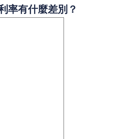
利率有什麼差別？
適合人群
偏好穩定性，不希望
動利
利率波動影響還款計
時無
畫的人
款金
願意承擔利率波動風
加預
險，希望享受利率下
降好處的人