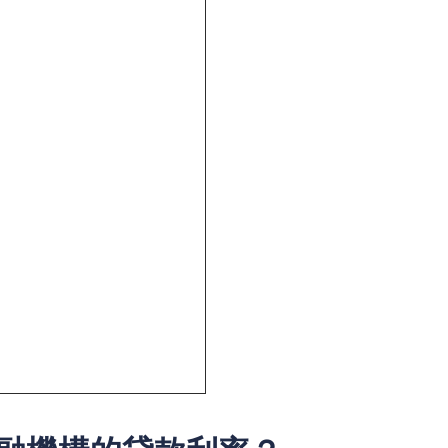
、車貸、個人貸款，利率有所
高。
有調整，特別是在高額貸款。
也會影響貸款利率。
性，影響著整體的利率水準。