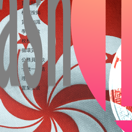
貸款貼士
樓宇按揭
貸款知識
學生貸款
稅務貸款
循環貸款
公務員貸款
卡數一筆清
理財投資
置業安居