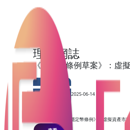
理財網誌
《穩定幣條例草案》：虛
2025-06-14
本文將詳細分析《穩定幣條例》對虛擬資產市