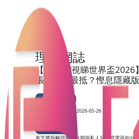
理財網誌
【買8K電視睇世界盃2026
張信用卡最抵？慳息隱藏版分期貸
2026-05-26
本文將拆解信用卡分期與私人貸款買電器的分