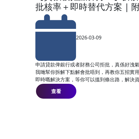
批核率＋即時替代方案 | 附簡
2026-03-09
申請貸款俾銀行或者財務公司拒批，真係好洩
我哋幫你拆解下點解會批唔到，再教你五招實
即時嘅解決方案，等你可以搵到條出路，解決
查看