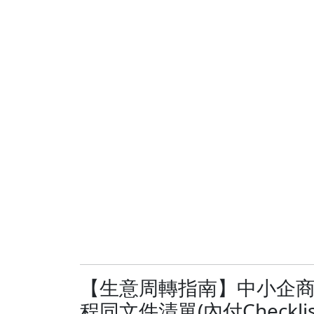
【生意周轉指南】中小企
程同文件清單(內付Checklist)