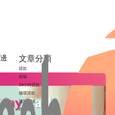
？邊
文章分類
貸款
按揭
24小時貸款
循環貸款
貸款申請
理財有道