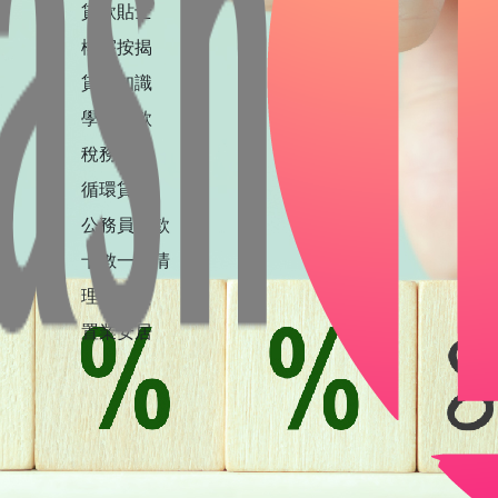
貸款貼士
樓宇按揭
貸款知識
學生貸款
稅務貸款
循環貸款
公務員貸款
卡數一筆清
理財投資
置業安居