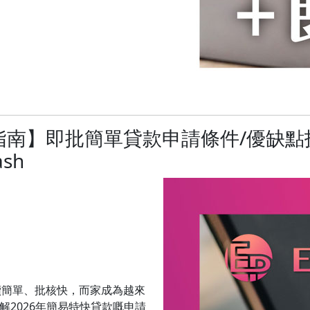
新指南】即批簡單貸款申請條件/優缺點
sh
續簡單、批核快，而家成為越來
拆解2026年簡易特快貸款嘅申請