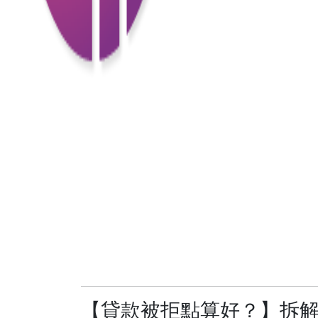
【貸款被拒點算好？】拆解銀