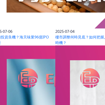
5-07-06
2025-07-04
投資良機？海天味業96億IPO
樓市調整何時見底？如何把握
襲
時機？