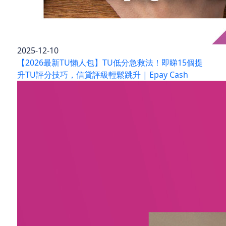
2025-12-10
【2026最新TU懶人包】TU低分急救法！即睇15個提
升TU評分技巧，信貸評級輕鬆跳升 | Epay Cash