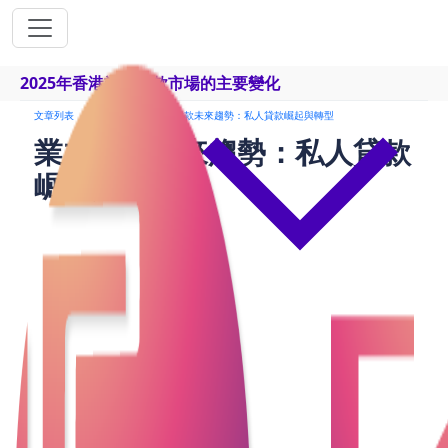
2025年香港業主貸款市場的主要變化
文章列表
貸款貼士
業主貸款未來趨勢：私人貸款崛起與轉型
業主貸款未來趨勢：私人貸款
崛起與轉型
隨著香港的金融環境和科技不斷發展，借錢的方式和
渠道也出現了顯著變化。特別是在業主貸款方面，越
來越多的香港市民開始選擇通過財務公司、網上貸款
平台、以及手機貸款 app 來解決急需資金的困境。傳
統的銀行貸款方式雖然依然佔據主導地位，但隨著市
場上各種貸款產品的多樣化，私人貸款、網貸和信貸
產品的興起，逐漸改變了香港人借錢的選擇。
在這篇文案中，我們將深入探討2025年香港業主貸款