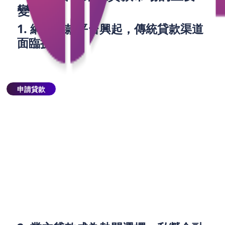
變化
1. 網上貸款平台興起，傳統貸款渠道
面臨挑戰
隨著數字化進程加速，網上貸款（網貸）成為了香港
人借錢的新選擇。網貸平台的出現不僅大大提高了貸
款申請的便捷性，也使得更多人能夠擺脫繁瑣的銀行
申請貸款
程序，實現快速放款。2025年，網貸市場進一步擴
大，許多財務公司和貸款公司都開始加強在網貸領域
的投入，並推出更加靈活的貸款方案，滿足不同借款
人群的需求。
不僅如此，許多網貸平台還提供智能推薦系統，通過
大數據分析，根據借款人的信用紀錄、還款能力等因
素，推薦最合適的貸款產品，這樣的個性化服務在傳
統銀行中是難以實現的。