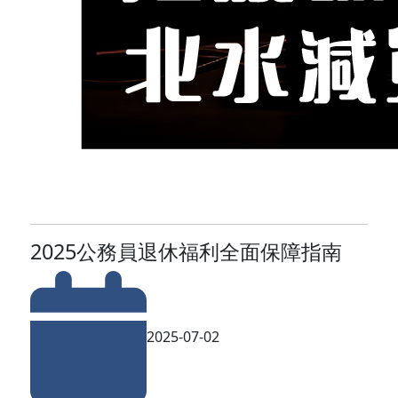
2025公務員退休福利全面保障指南
2025-07-02