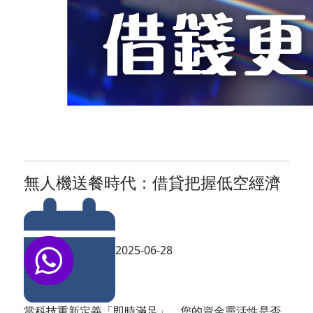
無人機送餐時代：借貸把握低空經濟
2025-06-28
當科技重新定義「即時滿足」，您的資金靈活性是否