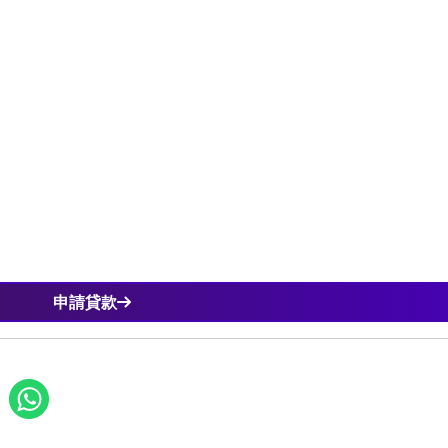
款人可以根據自身的需求和風險承受能力來選擇是否投保。
，借款人仍需保持良好的財務管理，以免造成不必要的風險。
路上，貸款投保為我們提供了一層重要的保障。無論是網貸、信
保方案，能夠讓我們在面對未知風險時更加從容不迫。當你考慮
保，這將是你明智的選擇。讓我們一起在保障中勇敢邁向財務自
申請貸款