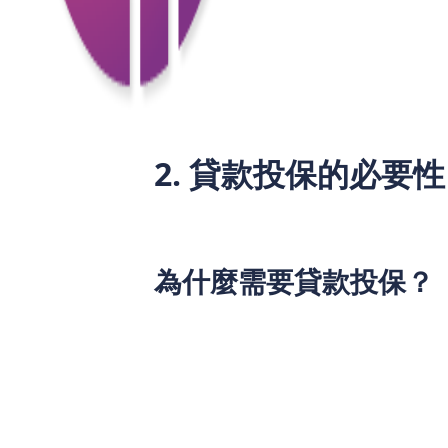
風險轉移
：將因意外導致的還款風險
提升借款信心
：借款人知道自己有保
減少貸款機構的損失
：保險賠償能夠
2. 貸款投保的必要性
在當前經濟環境下，貸款投保的重要性愈發
款違約率上升了20%。這一趨勢使得貸
為什麼需要貸款投保？
不可預見的風險
：生活中總會有意外
心理安全感
：投保能讓借款人心中有
提升貸款額度
：某些金融機構在借款