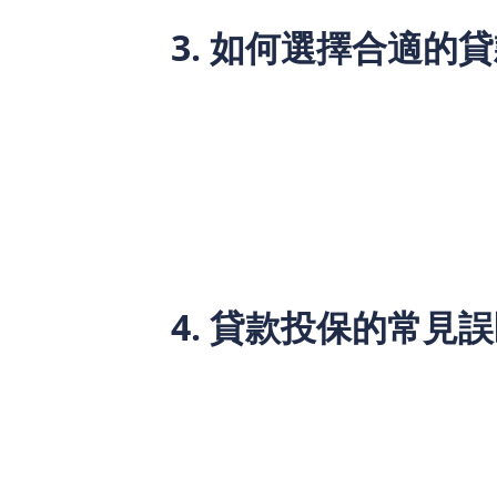
3. 如何選擇合適的
選擇適合的貸款投保方案並不難，但需要
保險範圍
：確保保險涵蓋了你可能面
保費成本
：比較不同保險公司的保費
理賠條件
：了解保險的理賠流程和條
4. 貸款投保的常見
在貸款投保的過程中，許多人會存在一些
誤區一：貸款投保是多餘的
很多人認為只要自己有穩定收入，就
的保障。