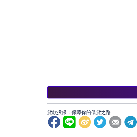
誤區二：所有貸款都需要投保
並非所有的貸款都強制要求投保，借
誤區三：投保後就可以高枕無憂
投保並不意味著可以完全不關心還款
勇敢借貸，理智投保。在追求財務自由的
是其他形式的借貸，了解和選擇合適的投
時，不妨思考一下是否需要為你的貸款投
未來！
貸款投保：保障你的借貸之路