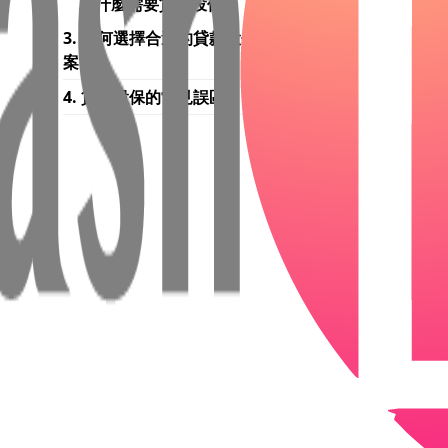
為什麼需要貸款投保？
3. 如何選擇合適的貸款投保方
案？
4. 貸款投保的常見誤區
業或
險賠