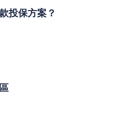
貸款投保方案？
考慮以下幾個因素：
臨的各種風險，如意外事故、失業等。
，選擇性價比高的方案。
件，避免在需要時遇到麻煩。
誤區
誤區，這可能會影響他們的選擇：
不需要投保。事實上，任何人都可能面臨突發狀況，投保能提供