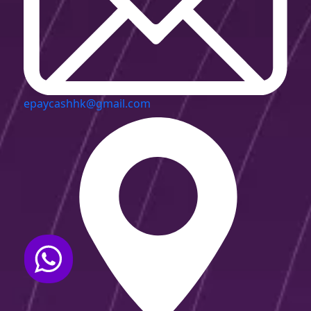
epaycashhk@gmail.com