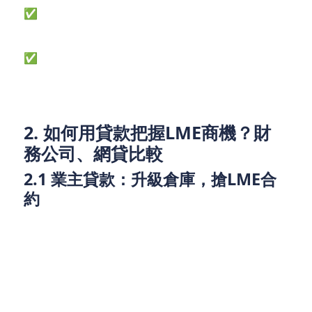
✅ 投資者：利用貸款app快速融資，參與金屬期貨交
易。
✅ 業主：出租倉庫予LME營運商，或申請業主貸款改
建物業。
2. 如何用貸款把握LME商機？財
務公司、網貸比較
2.1 業主貸款：升級倉庫，搶LME合
約
LME對倉庫要求極高，包括：
樓層承重至少4噸（普通倉庫僅2噸）
靠近港口，方便貨櫃運輸
高強度保安系統