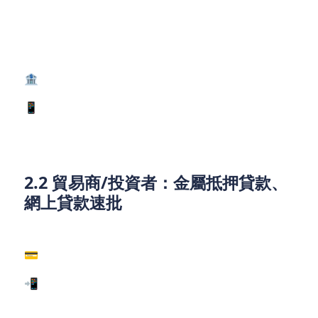
若你持有工業物業，可考慮：
🏦 銀行物業按揭：利率低，適合長期投資。
📱 財務公司短期貸款：審批快，適合急需資金改建的
業主。
2.2 貿易商/投資者：金屬抵押貸款、
網上貸款速批
金屬價格波動大，靈活融資至關重要：
💳 循環貸款：隨借隨還，適合短線交易。
📲 網貸平臺：實際年利率很低，到賬迅速。