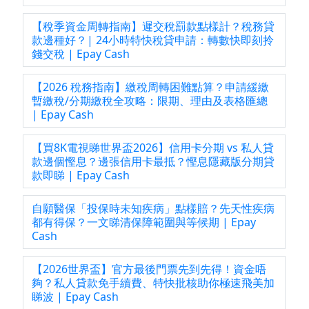
【稅季資金周轉指南】遲交稅罰款點樣計？稅務貸
款邊種好？| 24小時特快稅貸申請：轉數快即刻拎
錢交稅 | Epay Cash
【2026 稅務指南】繳稅周轉困難點算？申請緩繳
暫繳稅/分期繳稅全攻略：限期、理由及表格匯總
| Epay Cash
【買8K電視睇世界盃2026】信用卡分期 vs 私人貸
款邊個慳息？邊張信用卡最抵？慳息隱藏版分期貸
款即睇 | Epay Cash
自願醫保「投保時未知疾病」點樣賠？先天性疾病
都有得保？一文睇清保障範圍與等候期 | Epay
Cash
【2026世界盃】官方最後門票先到先得！資金唔
夠？私人貸款免手續費、特快批核助你極速飛美加
睇波 | Epay Cash