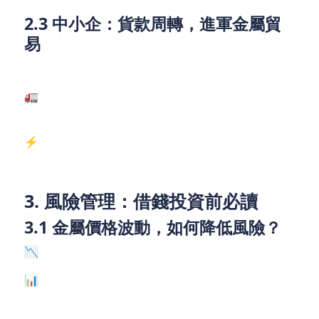
2.3 中小企：貨款周轉，進軍金屬貿
易
若你想成為LME供應鏈一員，可選擇：
🚛 商業貸款：如華潤物流與GKE合作，需資金擴充倉
儲。
⚡ 稅務貸款：若公司現金流緊張，可先借後還。
3. 風險管理：借錢投資前必讀
3.1 金屬價格波動，如何降低風險？
📉 對沖策略：利用LME期貨鎖定價格。
📊 分散投資：避免單一金屬過度持倉。