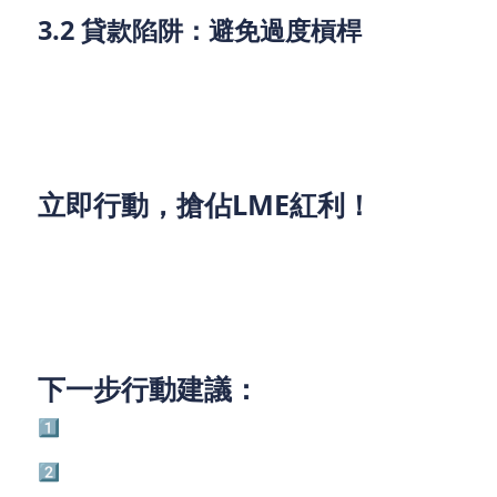
3.2 貸款陷阱：避免過度槓桿
⚠️ 比較利率：部分財務公司實際年利率可達30%+。
⚠️ 還款能力：確保現金流足夠應付月供。
立即行動，搶佔LME紅利！
LME倉庫落地香港，是十年一遇的金融機遇！無論你
是業主、投資者還是貿易商，現在正是利用貸款擴大
業務的最佳時機。
下一步行動建議：
1️⃣ 業主：查詢業主貸款，升級倉庫設施。
2️⃣ 投資者：比較網上貸款利率，低成本入市。