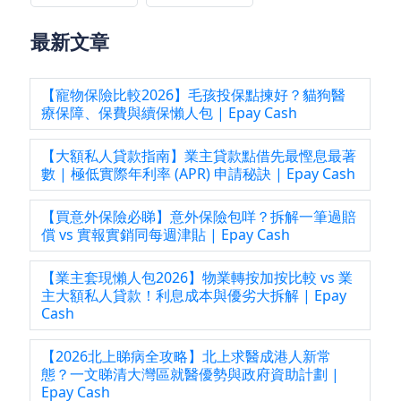
最新文章
【寵物保險比較2026】毛孩投保點揀好？貓狗醫
療保障、保費與續保懶人包 | Epay Cash
【大額私人貸款指南】業主貸款點借先最慳息最著
數 | 極低實際年利率 (APR) 申請秘訣 | Epay Cash
【買意外保險必睇】意外保險包咩？拆解一筆過賠
償 vs 實報實銷同每週津貼 | Epay Cash
【業主套現懶人包2026】物業轉按加按比較 vs 業
主大額私人貸款！利息成本與優劣大拆解 | Epay
Cash
【2026北上睇病全攻略】北上求醫成港人新常
態？一文睇清大灣區就醫優勢與政府資助計劃 |
Epay Cash