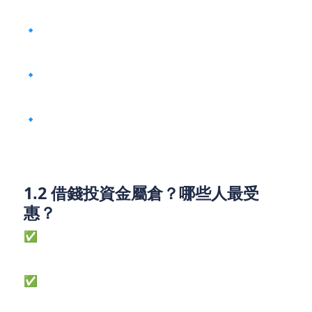
對投資者而言，這代表：
🔹 金屬現貨交易更便捷：香港倉庫縮短內地買家的交
收時間，降低物流成本。
🔹 金融配套需求上升：銀行、財務公司、網貸平臺將
推出更多金屬抵押貸款方案。
🔹 倉儲地產升值：業主可透過業主貸款升級倉庫，迎
合LME高標準需求。
1.2 借錢投資金屬倉？哪些人最受
惠？
✅ 物流公司：需資金升級倉庫承重、保安系統，符合
LME標準。
✅ 貿易商：可透過貨款或私人貸款囤積金屬，等待價
格上漲。