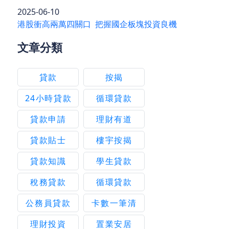
2025-06-10
港股衝高兩萬四關口 把握國企板塊投資良機
文章分類
貸款
按揭
24小時貸款
循環貸款
貸款申請
理財有道
貸款貼士
樓宇按揭
貸款知識
學生貸款
稅務貸款
循環貸款
公務員貸款
卡數一筆清
理財投資
置業安居