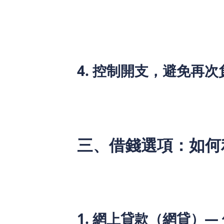
當面對多筆信用卡債務時，債務整合是一
統一的還款。這樣做不僅可以簡化還款流
後的利率往往會比單一的信用卡利率低，
4. 控制開支，避免再次
在清償信用卡債務的過程中，控制開支是
再增加任何不必要的消費。如果有需要進
三、借錢選項：如何
在一些情況下，僅僅依靠自身的收入和儲
外部的借貸選項來協助償還。以下是幾種
1. 網上貸款（網貸）—