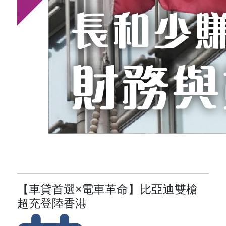
【車貸首選×電車革命】比亞迪雙槍
超充登陸香港