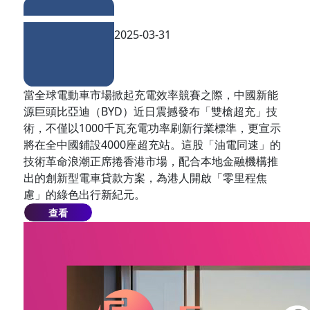
2025-03-31
當全球電動車市場掀起充電效率競賽之際，中國新能
源巨頭比亞迪（BYD）近日震撼發布「雙槍超充」技
術，不僅以1000千瓦充電功率刷新行業標準，更宣示
將在全中國鋪設4000座超充站。這股「油電同速」的
技術革命浪潮正席捲香港市場，配合本地金融機構推
出的創新型電車貸款方案，為港人開啟「零里程焦
慮」的綠色出行新紀元。
查看