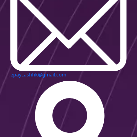
epaycashhk@gmail.com