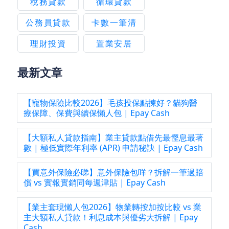
稅務貸款
循環貸款
公務員貸款
卡數一筆清
理財投資
置業安居
最新文章
【寵物保險比較2026】毛孩投保點揀好？貓狗醫
療保障、保費與續保懶人包 | Epay Cash
【大額私人貸款指南】業主貸款點借先最慳息最著
數 | 極低實際年利率 (APR) 申請秘訣 | Epay Cash
【買意外保險必睇】意外保險包咩？拆解一筆過賠
償 vs 實報實銷同每週津貼 | Epay Cash
【業主套現懶人包2026】物業轉按加按比較 vs 業
主大額私人貸款！利息成本與優劣大拆解 | Epay
Cash