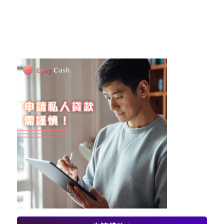
#金融 #借錢 #緊急借款#貸款#資金欠缺 #個人財務 #
理財小貼士 #財務知識 #理財資訊 #貸款建議 #貸款流
程#貸款機構#貸款合約#貸款須知#借錢周轉#彈性還
款#低利率