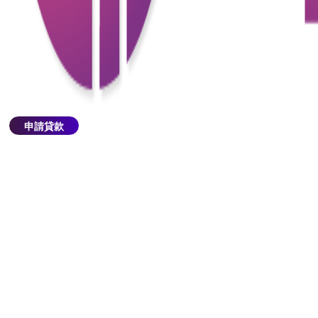
市面上貸款產品的利息計算方式均不同，可選擇不同
的信貸公司作比較。除了利息，不少信貸公司會收取
手續費或行政費，即是辦理貸款申請時所收取的費
用， 為避免出現不必要的費用，所以借錢前需要向信
貸公司了解清楚各項收費。
了解清楚貸款條款
申請貸款
詳細閱讀並理解貸款合同的條款和條件。確定你瞭解
還款計劃、利率變動條款、提前償還費用等相關細
節。
申請私人貸款時應該注意以上提到的事項，以便選擇
最符合自己能力和需求的貸款方案，以達至理想和健
康的財務狀況。