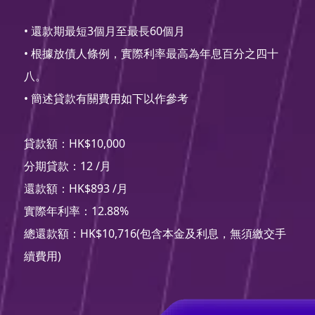
• 還款期最短3個月至最長60個月
• 根據放債人條例，實際利率最高為年息百分之四十
八。
• 簡述貸款有關費用如下以作參考
貸款額：HK$10,000
分期貸款：12 /月
還款額：HK$893 /月
實際年利率：12.88%
總還款額：HK$10,716(包含本金及利息，無須繳交手
續費用)