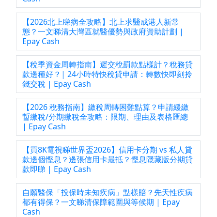
【2026北上睇病全攻略】北上求醫成港人新常
態？一文睇清大灣區就醫優勢與政府資助計劃 |
Epay Cash
【稅季資金周轉指南】遲交稅罰款點樣計？稅務貸
款邊種好？| 24小時特快稅貸申請：轉數快即刻拎
錢交稅 | Epay Cash
【2026 稅務指南】繳稅周轉困難點算？申請緩繳
暫繳稅/分期繳稅全攻略：限期、理由及表格匯總
| Epay Cash
【買8K電視睇世界盃2026】信用卡分期 vs 私人貸
款邊個慳息？邊張信用卡最抵？慳息隱藏版分期貸
款即睇 | Epay Cash
自願醫保「投保時未知疾病」點樣賠？先天性疾病
都有得保？一文睇清保障範圍與等候期 | Epay
Cash