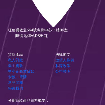
旺角彌敦道664號惠豐中心11樓06室
(旺角地鐵站D3出口)
貸款產品
法律條文
私人貸款
放債人條例
業主貸款
私隱政策
中小企商業貸款
公司聲明
卡數一筆清
常見問題
聯絡我們
分期貸款產品資料概要：