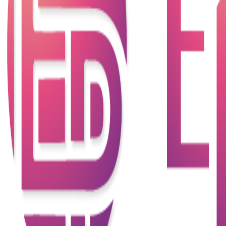
三思而後行，不要因一時衝動而借錢。首先要評估自
身財務狀況，確保有足夠收入償還貸款。同時明確借
款目的，避免不必要的負債。
不要替他人借貸
不要以個人名義幫親戚朋友借錢，因為一旦取得貸
款，你在法律上係唯一嘅借貸人，而你的親朋好友無
任何法律責任去償還這筆貸款。
確保個人資料的真實性
不論是經網絡平台及銀行申請貸款，所提交的個人資
料必須屬實，虛報資料或偽造申請文件係屬於違法行
為，可構成詐騙、虛假文書等刑事罪行。
比較利率和了解各種費用