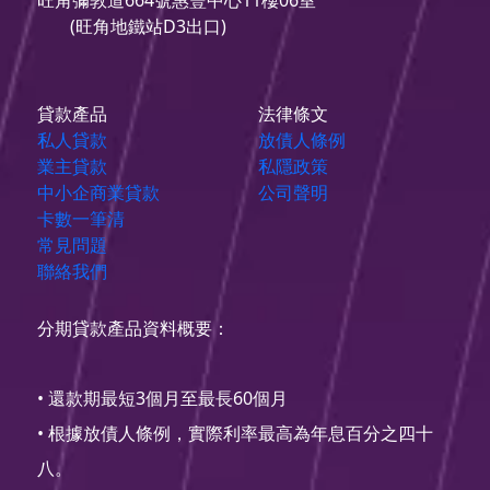
旺角彌敦道664號惠豐中心11樓06室
(旺角地鐵站D3出口)
貸款產品
法律條文
私人貸款
放債人條例
業主貸款
私隱政策
中小企商業貸款
公司聲明
卡數一筆清
常見問題
聯絡我們
分期貸款產品資料概要：
• 還款期最短3個月至最長60個月
• 根據放債人條例，實際利率最高為年息百分之四十
八。