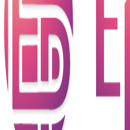
1. 政府資助的學貸計劃：香港政府提供的學生資助計
劃，為合資格的學生提供低息或免息的學貸，幫助他
們支付學費及生活費。
2. 銀行及金融機構的教育貸款：許多銀行和金融機構
提供專門針對教育支出的貸款，利率和還款條件相對
靈活。
3. 私立學校貸款：針對選擇私立學校的家庭，某些銀
行提供特定的貸款方案，以應對私立教育的高額學
費。
4. 分期付款計劃：一些教育機構和課程提供分期付款
方案，幫助家庭分散學費負擔。
二、學貸與教育貸款的優勢
1. 降低經濟壓力：透過貸款，家庭可以在學費上輕鬆
應對，減少一次性支付的壓力，保持財務穩定。
2. 提高教育機會：學貸使得更多學生能夠接受更好的
教育，無論是本地學校還是國外留學。
3. 靈活還款方案：大多數貸款計劃都提供靈活的還款
方案，家庭可以根據自身經濟狀況選擇合適的還款方