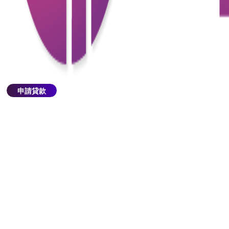
式。
4. 信用積累：及時還款能幫助借款人建立良好的信用
記錄，對未來的貸款申請有正面影響。
三、注意事項
1. 仔細研究貸款條款：在選擇學貸或教育貸款時，仔
細了解各項條款及費用，避免未來出現不必要的經濟
申請貸款
壓力。
2. 評估還款能力：根據家庭的經濟狀況，確保能夠按
時還款，以免影響信用紀錄。
3. 考慮利率變化：若選擇浮動利率的貸款，要注意市
場利率變動可能帶來的還款壓力。
4. 利用政府資助：了解政府提供的各類學生資助計
劃，儘量申請符合條件的資助，減輕貸款壓力。
隨著學費的上漲，許多家庭面臨著嚴重的財務壓力。
然而，學貸和教育貸款為這些家庭提供了一種靈活的
解決方案。透過合理利用這些貸款，家庭可以減輕經