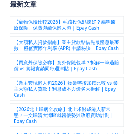
最新文章
【寵物保險比較2026】毛孩投保點揀好？貓狗醫
療保障、保費與續保懶人包 | Epay Cash
【大額私人貸款指南】業主貸款點借先最慳息最著
數 | 極低實際年利率 (APR) 申請秘訣 | Epay Cash
【買意外保險必睇】意外保險包咩？拆解一筆過賠
償 vs 實報實銷同每週津貼 | Epay Cash
【業主套現懶人包2026】物業轉按加按比較 vs 業
主大額私人貸款！利息成本與優劣大拆解 | Epay
Cash
【2026北上睇病全攻略】北上求醫成港人新常
態？一文睇清大灣區就醫優勢與政府資助計劃 |
Epay Cash