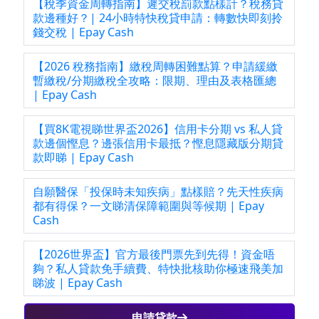
【稅季資金周轉指南】遲交稅罰款點樣計？稅務貸
款邊種好？| 24小時特快稅貸申請：轉數快即刻拎
錢交稅 | Epay Cash
【2026 稅務指南】繳稅周轉困難點算？申請緩繳
暫繳稅/分期繳稅全攻略：限期、理由及表格匯總
| Epay Cash
【買8K電視睇世界盃2026】信用卡分期 vs 私人貸
款邊個慳息？邊張信用卡最抵？慳息隱藏版分期貸
款即睇 | Epay Cash
自願醫保「投保時未知疾病」點樣賠？先天性疾病
都有得保？一文睇清保障範圍與等候期 | Epay
Cash
【2026世界盃】官方最後門票先到先得！資金唔
夠？私人貸款免手續費、特快批核助你極速飛美加
睇波 | Epay Cash
申請貸款