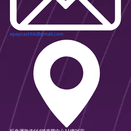
epaycashhk@gmail.com