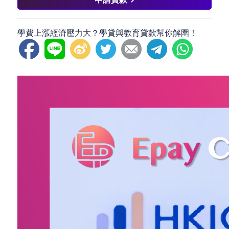
學費上漲經濟壓力大？學貸與教育貸款幫你解圍！