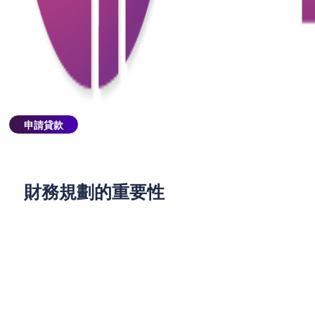
可以在幾分鐘內完成審批。對於急需資金的大學生來
說，這種便利性無疑是極具吸引力的。
然而，這種便利性也伴隨著一定的風險。許多網上貸
款平台的利率較高，且隱藏費用較多，如果學生未能
仔細閱讀條款，可能會陷入高額的信貸陷阱。因此，
在選擇借貸方式時，學生們必須謹慎評估自己的還款
申請貸款
能力，並選擇信譽良好的財務公司或貸款公司。
財務規劃的重要性
對於大學生來說，貸款不僅僅是解決眼前財務問題的
工具，更是一種長期的財務責任。許多學生在申請私
人貸款或網貸時，往往只關注當下的資金需求，而忽
略了未來的還款壓力。這可能導致他們在畢業後背負
沉重的債務，影響到個人的財務自由和生活質量。