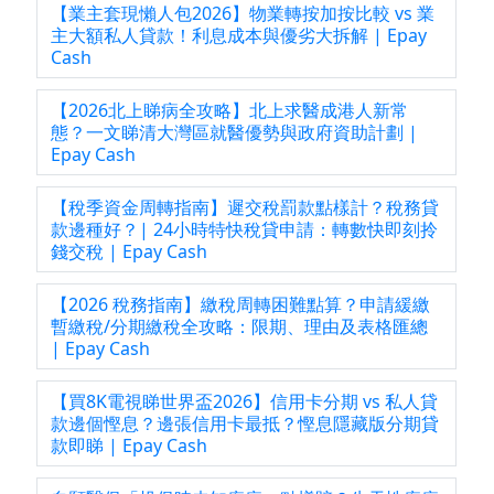
【業主套現懶人包2026】物業轉按加按比較 vs 業
主大額私人貸款！利息成本與優劣大拆解 | Epay
Cash
【2026北上睇病全攻略】北上求醫成港人新常
態？一文睇清大灣區就醫優勢與政府資助計劃 |
Epay Cash
【稅季資金周轉指南】遲交稅罰款點樣計？稅務貸
款邊種好？| 24小時特快稅貸申請：轉數快即刻拎
錢交稅 | Epay Cash
【2026 稅務指南】繳稅周轉困難點算？申請緩繳
暫繳稅/分期繳稅全攻略：限期、理由及表格匯總
| Epay Cash
【買8K電視睇世界盃2026】信用卡分期 vs 私人貸
款邊個慳息？邊張信用卡最抵？慳息隱藏版分期貸
款即睇 | Epay Cash