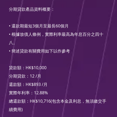
分期貸款產品資料概要：
• 還款期最短3個月至最長60個月
• 根據放債人條例，實際利率最高為年息百分之四十
八。
• 簡述貸款有關費用如下以作參考
貸款額：HK$10,000
分期貸款：12 /月
還款額：HK$893 /月
實際年利率：12.88%
總還款額：HK$10,716(包含本金及利息，無須繳交手
續費用)