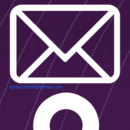
epaycashhk@gmail.com