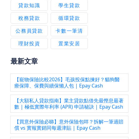
貸款知識
學生貸款
稅務貸款
循環貸款
公務員貸款
卡數一筆清
理財投資
置業安居
最新文章
【寵物保險比較2026】毛孩投保點揀好？貓狗醫
療保障、保費與續保懶人包 | Epay Cash
【大額私人貸款指南】業主貸款點借先最慳息最著
數 | 極低實際年利率 (APR) 申請秘訣 | Epay Cash
【買意外保險必睇】意外保險包咩？拆解一筆過賠
償 vs 實報實銷同每週津貼 | Epay Cash