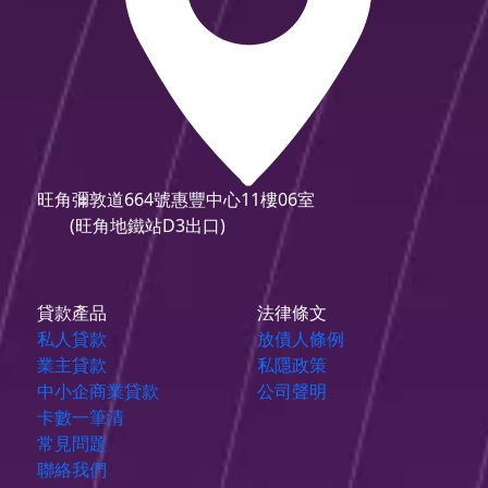
旺角彌敦道664號惠豐中心11樓06室
(旺角地鐵站D3出口)
貸款產品
法律條文
私人貸款
放債人條例
業主貸款
私隱政策
中小企商業貸款
公司聲明
卡數一筆清
常見問題
聯絡我們