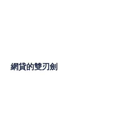
因此，良好的財務規劃至關重要。學生們應該在申請
貸款前，詳細計算自己的收入和支出，制定合理的還
款計劃。同時，也可以考慮通過兼職工作或申請獎學
金來減少對借錢的依賴。此外，了解不同貸款公司的
利率和條款，選擇最適合自己的信貸方案，也是避免
財務困境的重要步驟。
網貸的雙刃劍
隨著互聯網的普及，網上貸款已成為許多大學生的首
選。這種方式不僅方便快捷，還能避免面對面的尷
尬。然而，網貸的便利性也帶來了一些潛在的問題。
首先，許多網貸平台的審核標準較為寬鬆，這使得一
些沒有穩定收入來源的學生也能輕易獲得貸款，增加
了他們未來還款的風險。其次，部分網貸平台的利率
和費用不透明，學生在不知不覺中可能背負了高額的
利息。