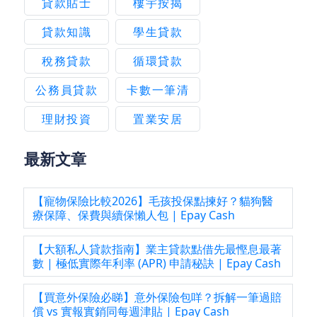
貸款貼士
樓宇按揭
貸款知識
學生貸款
稅務貸款
循環貸款
公務員貸款
卡數一筆清
理財投資
置業安居
最新文章
【寵物保險比較2026】毛孩投保點揀好？貓狗醫
療保障、保費與續保懶人包 | Epay Cash
【大額私人貸款指南】業主貸款點借先最慳息最著
數 | 極低實際年利率 (APR) 申請秘訣 | Epay Cash
【買意外保險必睇】意外保險包咩？拆解一筆過賠
償 vs 實報實銷同每週津貼 | Epay Cash