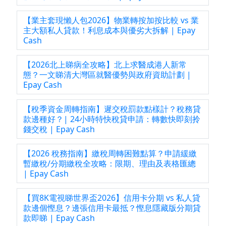
【業主套現懶人包2026】物業轉按加按比較 vs 業
主大額私人貸款！利息成本與優劣大拆解 | Epay
Cash
【2026北上睇病全攻略】北上求醫成港人新常
態？一文睇清大灣區就醫優勢與政府資助計劃 |
Epay Cash
【稅季資金周轉指南】遲交稅罰款點樣計？稅務貸
款邊種好？| 24小時特快稅貸申請：轉數快即刻拎
錢交稅 | Epay Cash
【2026 稅務指南】繳稅周轉困難點算？申請緩繳
暫繳稅/分期繳稅全攻略：限期、理由及表格匯總
| Epay Cash
【買8K電視睇世界盃2026】信用卡分期 vs 私人貸
款邊個慳息？邊張信用卡最抵？慳息隱藏版分期貸
款即睇 | Epay Cash