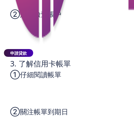
避免逾期。
②定期檢查帳戶
雖然開啟了自動還款，但仍需定期檢查銀行帳戶，確
保帳戶餘額足以覆蓋還款金額，避免因餘額不足而導
致的還款失敗。\
申請貸款
3. 了解信用卡帳單
①仔細閱讀帳單
每月收到信用卡帳單時，請仔細閱讀其中的各項費
用，包括消費記錄、利息、手續費等。了解自己的消
費習慣，確保帳單的準確性。
②關注帳單到期日
清楚帳單的到期日，合理安排還款。盡量在到期日前
幾天完成還款，以防意外情況導致的延誤。