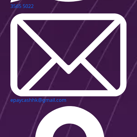
3565 5022
epaycashhk@gmail.com