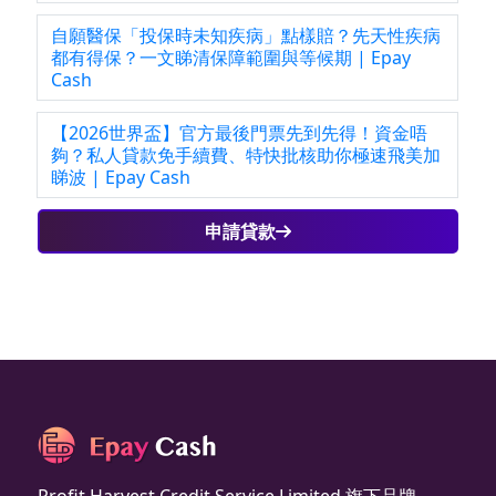
自願醫保「投保時未知疾病」點樣賠？先天性疾病
都有得保？一文睇清保障範圍與等候期 | Epay
Cash
【2026世界盃】官方最後門票先到先得！資金唔
夠？私人貸款免手續費、特快批核助你極速飛美加
睇波 | Epay Cash
申請貸款