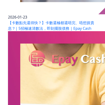
2026-01-23
【卡數點先還得快？】卡數還極都還唔完、唔想捱貴
息？| 5招極速清數法，即刻擺脫債務 | Epay Cash