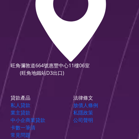
旺角彌敦道664號惠豐中心11樓06室
(旺角地鐵站D3出口)
貸款產品
法律條文
私人貸款
放債人條例
業主貸款
私隱政策
中小企商業貸款
公司聲明
卡數一筆清
常見問題