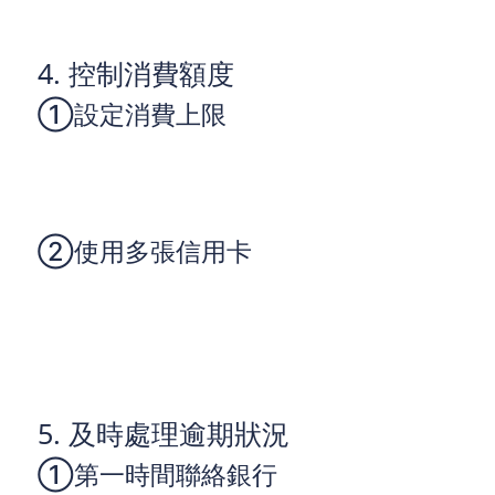
4. 控制消費額度
①設定消費上限
根據自己的還款能力，設定每個月的信用卡消費上
限。在消費時，始終注意自己的信用卡餘額，避免超
出設定的消費額度。
②使用多張信用卡
如果你有多張信用卡，合理分配消費金額，確保每張
卡的使用率不高於30%。這不僅有助於控制債務，還
能有效提升信用評分。
5. 及時處理逾期狀況
①第一時間聯絡銀行