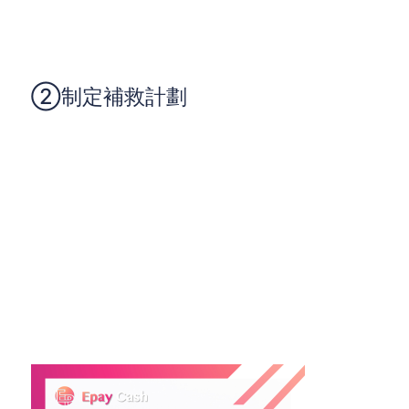
如果不幸出現逾期，務必第一時間聯絡發卡銀行，了
解逾期費用，並詢問是否可以減免部分罰款。許多銀
行在客戶主動聯繫時，會提供一定的彈性。
②制定補救計劃
在逾期後，制定補救計劃，確保在接下來的幾個月內
按時還款，並逐步償還逾期金額。保持良好的還款記
錄，有助於恢復信用評級。
告別信用卡逾期並不難，只要掌握以上五大實用技
巧。透過制定還款計畫、開啟自動還款、了解帳單、
控制消費額度以及及時處理逾期情況，你可以有效管
理信用卡，並保持良好的信用記錄。記住，良好的信
用不僅能幫助你獲得更低的貸款利率，還能讓你的生
活更輕鬆自在。現在就行動起來，告別逾期。