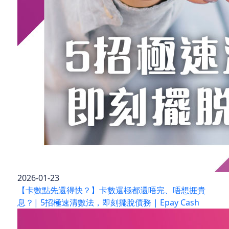
2026-01-23
【卡數點先還得快？】卡數還極都還唔完、唔想捱貴
息？| 5招極速清數法，即刻擺脫債務 | Epay Cash