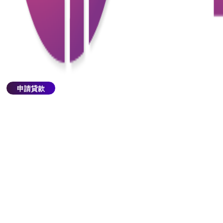
3. 固定還款計劃
貸款通常提供固定的還款計劃，這有助於債務人清楚
地了解每月的還款額及還款期限，有助於制定和遵守
預算計劃，實現更有序的債務償還。
申請貸款
4. 改善信用評級
按時償還貸款有助於提高個人的信用評級。通過及時
償還貸款，債務人可以逐步改善其信用記錄，從而為
未來的金融活動打下更好的基礎。
如何選擇合適的貸款產品
1. 個人貸款
個人貸款是一種無擔保貸款，通常具有固定的利率和