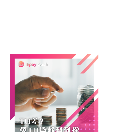
會，但也帶來了相應的風險和成本。在選擇這類貸款
產品時，需要全面了解其特點、優缺點及相關條款，
並根據自身的財務狀況做出明智的決策。
#TU差 #爛grade # #免入息 #貸款 #特快貸款 #TU評
分 #TU評級 #債務負擔 #TransUnion #信用風險