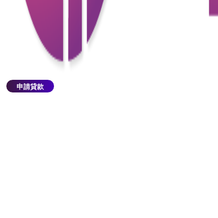
構的評分，這對於信用記錄不足或有問題的申請人非
常有利。
2.其他信用檢查方式
銀行或貸款機構可能會使用其他方法來評估申請人的
信用風險，例如收入證明、資產證明、工作穩定性
等。
申請貸款
3.適合特定人群
通常適合那些信用歷史短暫、信用記錄有瑕疵或剛剛
建立信用的人群。
好處
1. 擴大貸款機會：無需依賴傳統的信用評分可以讓更
多人有機會獲得貸款，尤其是那些剛開始建立信用或
信用歷史不完整的人。