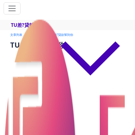
TU差?貸款幫到你
文章列表
24小時貸款
TU差?貸款幫到你
TU差?貸款幫到你
常常聽到TU 不好借不到錢或者很難借錢，那大家又知
不知道為什麼TU 評分會影響到你的貸款申請? 如果TU
差或俗稱的「 爛grade 」是不是一定不能申請任何貸
款呢? 其實，現時大部分財務公司針對TU 評分較差的
人，紛紛推出了各式各樣的 貸款。本文將帶大家了解
TU信貸評級低影響貸款申請的原因及 貸款的特色及其
優缺點。
TU差難以申請貸款的原因:
信用風險高: 信用評分反映了借款人的信用歷史和還款