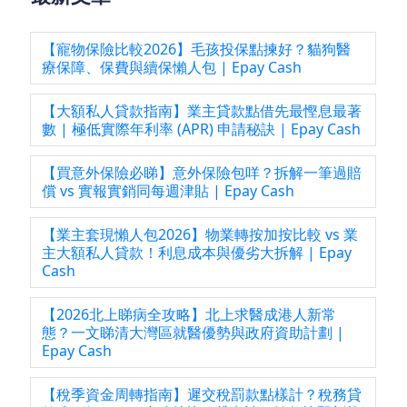
【寵物保險比較2026】毛孩投保點揀好？貓狗醫
療保障、保費與續保懶人包 | Epay Cash
【大額私人貸款指南】業主貸款點借先最慳息最著
數 | 極低實際年利率 (APR) 申請秘訣 | Epay Cash
【買意外保險必睇】意外保險包咩？拆解一筆過賠
償 vs 實報實銷同每週津貼 | Epay Cash
【業主套現懶人包2026】物業轉按加按比較 vs 業
主大額私人貸款！利息成本與優劣大拆解 | Epay
Cash
【2026北上睇病全攻略】北上求醫成港人新常
態？一文睇清大灣區就醫優勢與政府資助計劃 |
Epay Cash
【稅季資金周轉指南】遲交稅罰款點樣計？稅務貸