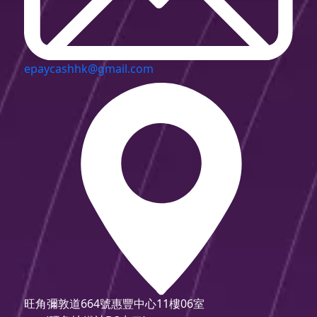
epaycashhk@gmail.com
旺角彌敦道664號惠豐中心11樓06室