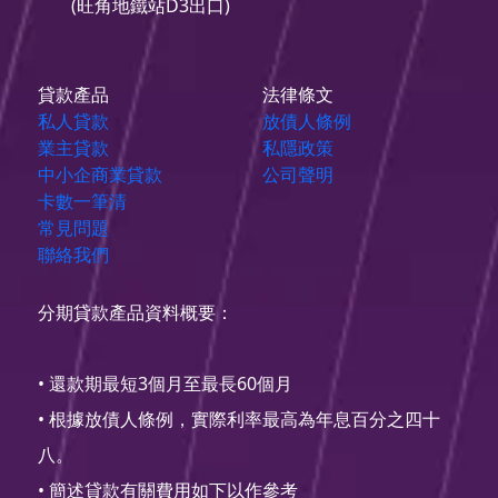
(旺角地鐵站D3出口)
貸款產品
法律條文
私人貸款
放債人條例
業主貸款
私隱政策
中小企商業貸款
公司聲明
卡數一筆清
常見問題
聯絡我們
分期貸款產品資料概要：
• 還款期最短3個月至最長60個月
• 根據放債人條例，實際利率最高為年息百分之四十
八。
• 簡述貸款有關費用如下以作參考