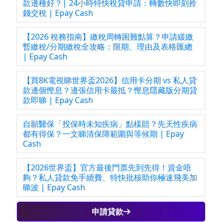
款邊種好？| 24小時特快稅貸申請：轉數快即刻拎
錢交稅 | Epay Cash
【2026 稅務指南】繳稅周轉困難點算？申請緩繳
暫繳稅/分期繳稅全攻略：限期、理由及表格匯總
| Epay Cash
【買8K電視睇世界盃2026】信用卡分期 vs 私人貸
款邊個慳息？邊張信用卡最抵？慳息隱藏版分期貸
款即睇 | Epay Cash
自願醫保「投保時未知疾病」點樣賠？先天性疾病
都有得保？一文睇清保障範圍與等候期 | Epay
Cash
【2026世界盃】官方最後門票先到先得！資金唔
夠？私人貸款免手續費、特快批核助你極速飛美加
睇波 | Epay Cash
申請貸款