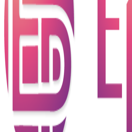
記錄。低分通常意味著借款人在過去可能有未按時還
款的記錄或債務負擔高，這會增加貸款機構的風險。
由於信用風險高，低信用評分的申請人可能更容易遭
遇貸款申請被拒。這會使得貸款的申請過程變得更加
困難。因此，不少財務公司提供貸款予此類人士， 以
助他們申請貸款。
貸款是一種特定的貸款產品，它的主要特點是申請人
不需要提供傳統的信用評分（TU，通常指
TransUnion，或者其他信用評分機構）的資訊。這種
貸款主要目的是幫助那些可能信用記錄不足或不完美
的借款人獲得貸款。以下是貸款的特色、好處和壞處
以及注意事項：
貸款的特色
1.不依賴傳統信用評分
申請貸款時不需要提供TransUnion或其他信用評分機