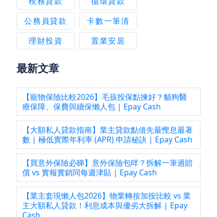
稅務貸款
循環貸款
公務員貸款
卡數一筆清
理財投資
置業安居
最新文章
【寵物保險比較2026】毛孩投保點揀好？貓狗醫
療保障、保費與續保懶人包 | Epay Cash
【大額私人貸款指南】業主貸款點借先最慳息最著
數 | 極低實際年利率 (APR) 申請秘訣 | Epay Cash
【買意外保險必睇】意外保險包咩？拆解一筆過賠
償 vs 實報實銷同每週津貼 | Epay Cash
【業主套現懶人包2026】物業轉按加按比較 vs 業
主大額私人貸款！利息成本與優劣大拆解 | Epay
Cash