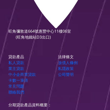
旺角彌敦道664號惠豐中心11樓06室
(旺角地鐵站D3出口)
貸款產品
法律條文
私人貸款
放債人條例
業主貸款
私隱政策
中小企商業貸款
公司聲明
卡數一筆清
常見問題
聯絡我們
分期貸款產品資料概要：