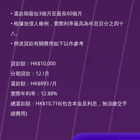
• 還款期最短3個月至最長60個月
• 根據放債人條例，實際利率最高為年息百分之四十
八。
• 簡述貸款有關費用如下以作參考
貸款額：HK$10,000
分期貸款：12 /月
還款額：HK$893 /月
實際年利率：12.88%
總還款額：HK$10,716(包含本金及利息，無須繳交手
續費用)