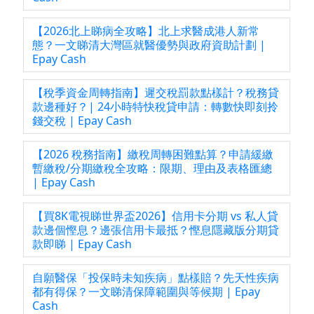
【2026北上睇病全攻略】北上求醫成港人新常
態？一文睇清大灣區就醫優勢與政府資助計劃 |
Epay Cash
【稅季資金周轉指南】遲交稅罰款點樣計？稅務貸
款邊種好？| 24小時特快稅貸申請：轉數快即刻拎
錢交稅 | Epay Cash
【2026 稅務指南】繳稅周轉困難點算？申請緩繳
暫繳稅/分期繳稅全攻略：限期、理由及表格匯總
| Epay Cash
【買8K電視睇世界盃2026】信用卡分期 vs 私人貸
款邊個慳息？邊張信用卡最抵？慳息隱藏版分期貸
款即睇 | Epay Cash
自願醫保「投保時未知疾病」點樣賠？先天性疾病
都有得保？一文睇清保障範圍與等候期 | Epay
Cash