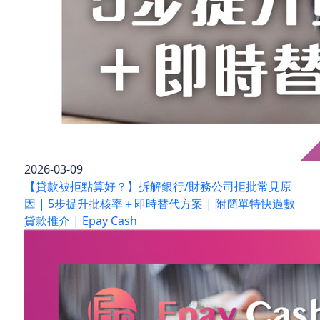
2026-03-09
【貸款被拒點算好？】拆解銀行/財務公司拒批常見原
因 | 5步提升批核率＋即時替代方案 | 附簡單特快過數
貸款推介 | Epay Cash