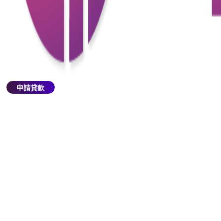
不同貸款產品有不同的條件和利率。選擇不適合您財
務需求的貸款產品可能會導致過高的還款壓力或利息
支出。
5.忽略還款能力
申請貸款
在申請貸款時，應評估自己的還款能力，確保可以按
時還款。忽略還款能力可能導致財務困境和信用受
損。
6.提供錯誤或不完整的資料
申請時提交不完整或錯誤的資料，這可能會導致貸款
申請延遲或被拒絕。