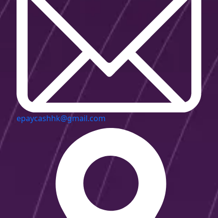
epaycashhk@gmail.com