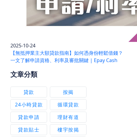
2025-10-24
【無抵押業主大額貸款指南】如何憑身份輕鬆借錢？
一文了解申請資格、利率及審批關鍵 | Epay Cash
文章分類
貸款
按揭
24小時貸款
循環貸款
貸款申請
理財有道
貸款貼士
樓宇按揭