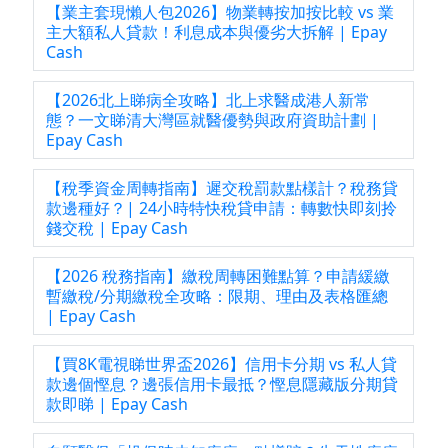
【業主套現懶人包2026】物業轉按加按比較 vs 業
主大額私人貸款！利息成本與優劣大拆解 | Epay
Cash
【2026北上睇病全攻略】北上求醫成港人新常
態？一文睇清大灣區就醫優勢與政府資助計劃 |
Epay Cash
【稅季資金周轉指南】遲交稅罰款點樣計？稅務貸
款邊種好？| 24小時特快稅貸申請：轉數快即刻拎
錢交稅 | Epay Cash
【2026 稅務指南】繳稅周轉困難點算？申請緩繳
暫繳稅/分期繳稅全攻略：限期、理由及表格匯總
| Epay Cash
【買8K電視睇世界盃2026】信用卡分期 vs 私人貸
款邊個慳息？邊張信用卡最抵？慳息隱藏版分期貸
款即睇 | Epay Cash