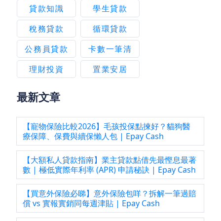
貸款知識
學生貸款
稅務貸款
循環貸款
公務員貸款
卡數一筆清
理財投資
置業安居
最新文章
【寵物保險比較2026】毛孩投保點揀好？貓狗醫
療保障、保費與續保懶人包 | Epay Cash
【大額私人貸款指南】業主貸款點借先最慳息最著
數 | 極低實際年利率 (APR) 申請秘訣 | Epay Cash
【買意外保險必睇】意外保險包咩？拆解一筆過賠
償 vs 實報實銷同每週津貼 | Epay Cash