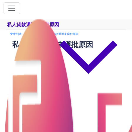
私人貸款遲遲未獲批原因
文章列表
貸款申請
私人貸款遲遲未獲批原因
私人貸款遲遲未獲批原因
現時愈來愈多人考慮申請私人貸款以應對周轉不靈的
突發情況。即便把需要文件準備好，但貸款遲遲都未
有獲批? 今期就大家了解一下私人貸款申請被拒的常見
原因，以助大家更好更好地理解為何申請未能獲得批
准。
常見私人貸款拒絕原因
1. 信用記錄不佳