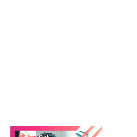
7. 經濟環境不穩定
在經濟不穩定的情況下，貸款機構可能會更加謹慎地
審批貸款申請，以降低風險。
如果您的私人貸款申請遲遲未獲批，建議與申請的銀
行或財務機構的工作人員聯絡，了解貸款拒絕的具體
原因並詢問如何可以改善您的申請。您也可以考慮改
善信用記錄、提供更多的財務證明或尋求其他貸款機
構的意見和建議。
#貸款未獲批 #私人貸款 #貸款被拒 #拒絕原因 #負債
過高 #信用記錄 #還款 #借款 #財務壓力 #貸款申請