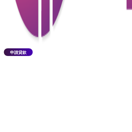
4. 貸款用途不清晰
如果借款人未清楚說明貸款的具體用途或未能合理解
釋貸款用途，貸款機構可能會擔心資金的使用目的，
進而影響批准貸款的決定。
申請貸款
5.負債過高
如果借款人已經擁有過多的負債，貸款機構可能擔心
借款人無法應對更多的財務壓力，因此可能拒絕貸款
申請。
6. 借款人年齡過大
對於一些貸款產品，年齡可能是一個限制因素。如果
借款人年齡過大，貸款機構可能會擔心借款人無法在
合理期限內還清貸款。