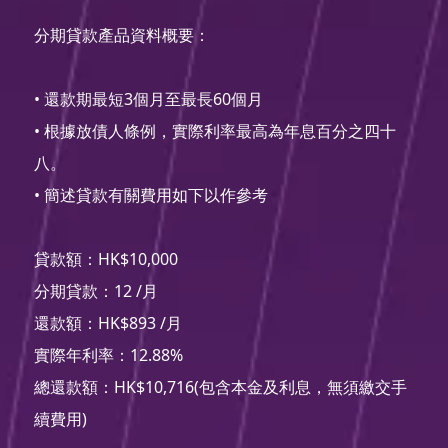
分期貸款產品資料概要：
• 還款期最短3個月至最長60個月
• 根據放債人條例，實際利率最高為年息百分之四十
八。
• 簡述貸款有關費用如下以作參考
貸款額：HK$10,000
分期貸款：12 /月
還款額：HK$893 /月
實際年利率：12.88%
總還款額：HK$10,716(包含本金及利息，無須繳交手
續費用)