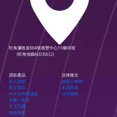
旺角彌敦道664號惠豐中心11樓06室
(旺角地鐵站D3出口)
貸款產品
法律條文
私人貸款
放債人條例
業主貸款
私隱政策
中小企商業貸款
公司聲明
卡數一筆清
常見問題
聯絡我們