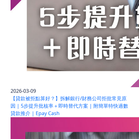
2026-03-09
【貸款被拒點算好？】拆解銀行/財務公司拒批常見原
因 | 5步提升批核率＋即時替代方案 | 附簡單特快過數
貸款推介 | Epay Cash