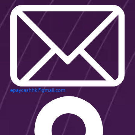
epaycashhk@gmail.com