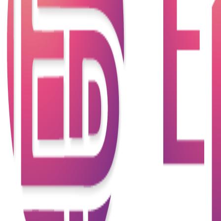
如果申請人的信用記錄不佳，例如曾有過逾期還款、
破產記錄或信用評分低，銀行或貸款機構可能會對批
准貸款持保留態度。銀行或財務公司通常會查閱申請
人的信貸評級以衡量借款人的信用度及還款能力。
2.收入不穩定
貸款機構通常會審查借款人的收入情況，如果借款人
的收入不穩定或無法證明有足夠的還款能力，則可能
導致貸款申請被拒絕。
3. 未提供足夠的文件證明
申請人未能提供完整或準確的文件證明，或者未能提
供所需的財務文件，這可能導致貸款申請被延遲或拒
絕。申請貸款時請確保您提供所有申請貸款的銀行或
財務機構要求所需的文件和信息，以確保您的申請能
夠順利進行。