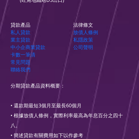
(旺角地鐵站D3出口)
貸款產品
法律條文
私人貸款
放債人條例
業主貸款
私隱政策
中小企商業貸款
公司聲明
卡數一筆清
常見問題
聯絡我們
分期貸款產品資料概要：
• 還款期最短3個月至最長60個月
• 根據放債人條例，實際利率最高為年息百分之四十
八。
• 簡述貸款有關費用如下以作參考