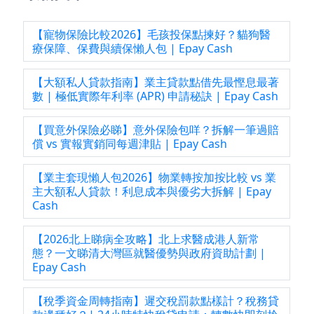
【寵物保險比較2026】毛孩投保點揀好？貓狗醫
療保障、保費與續保懶人包 | Epay Cash
【大額私人貸款指南】業主貸款點借先最慳息最著
數 | 極低實際年利率 (APR) 申請秘訣 | Epay Cash
【買意外保險必睇】意外保險包咩？拆解一筆過賠
償 vs 實報實銷同每週津貼 | Epay Cash
【業主套現懶人包2026】物業轉按加按比較 vs 業
主大額私人貸款！利息成本與優劣大拆解 | Epay
Cash
【2026北上睇病全攻略】北上求醫成港人新常
態？一文睇清大灣區就醫優勢與政府資助計劃 |
Epay Cash
【稅季資金周轉指南】遲交稅罰款點樣計？稅務貸