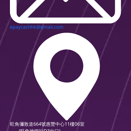
epaycashhk@gmail.com
旺角彌敦道664號惠豐中心11樓06室