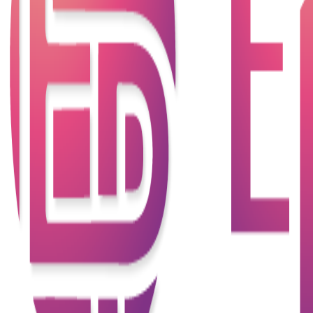
專上學生資助計劃是由政府的在職家庭及學生資助事
務處一項為修讀以自資形式開辦並經本地評審的副學
士學位、高級文憑或學士學位程度專上課程的合資格
全日制學生而設，須經過家庭入息及資產審查的資助
計劃。資助包括助學金及／或貸款。學生可按其就讀
的課程，就自身情況申請以下兩種不同的資助計劃：
(1)資助專上課程學生資助計劃 (TSFS)及 (2) 專上學生
資助計劃 (NLSPS)。
1.資助專上課程學生資助計劃 (TSFS)
資助專上課程學生資助計劃是一項為就讀學額全數由
公帑資助的認可專上課程的合資格全日制學生而設，
包括香港八間大學、IVE、演藝學院、中華廚藝學院
等。此申請要求較高，須經過家庭入息及資產審查的
資助計劃。計劃最高資助可以資助全數學費、所屬學
系的學習支出、必須繳付的學生會會費，主要是按申
請人的入息審批相關資助或貨款。