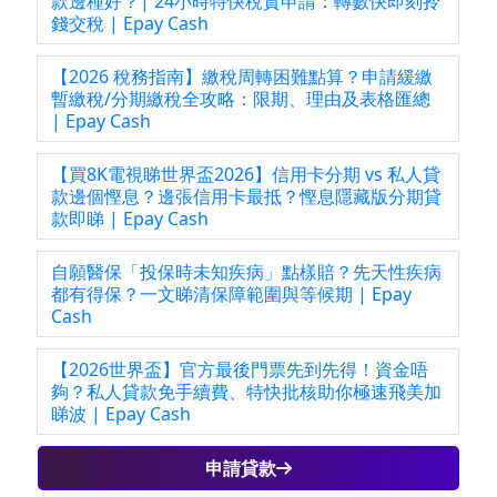
款邊種好？| 24小時特快稅貸申請：轉數快即刻拎
錢交稅 | Epay Cash
【2026 稅務指南】繳稅周轉困難點算？申請緩繳
暫繳稅/分期繳稅全攻略：限期、理由及表格匯總
| Epay Cash
【買8K電視睇世界盃2026】信用卡分期 vs 私人貸
款邊個慳息？邊張信用卡最抵？慳息隱藏版分期貸
款即睇 | Epay Cash
自願醫保「投保時未知疾病」點樣賠？先天性疾病
都有得保？一文睇清保障範圍與等候期 | Epay
Cash
【2026世界盃】官方最後門票先到先得！資金唔
夠？私人貸款免手續費、特快批核助你極速飛美加
睇波 | Epay Cash
申請貸款