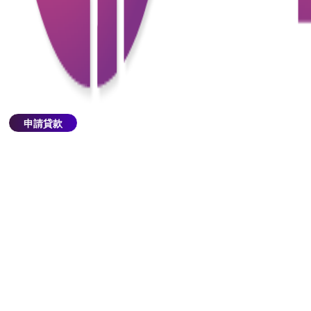
2. 專上學生資助計劃 (NLSPS)
專上學生資助計劃是為30歲以下就修讀自資副學士或
學士課程的學生而設。 學生資助計劃的免償還資助金
額，是學費及學習支出的20%至100%不等，學資處在
批核申請時，會考慮學生的家庭資產、入息、醫療開
支等因素作調整。
申請貸款
專上學生免入息審查貸款計劃（Non-means）
免入息審查貸款（Non-means）是由學資處提供無需
通過資產審查的學生貸款計劃，以協助大專生及大學
生繳付學費，主要提供的計劃有﹕(1) 全日制大專學生
免入息審查貸款計劃（NLSFT） 及 (2) 專上學生免入
息審查貸款計劃（NLSPS） 。
1. 全日制大專學生免入息審查貸款計劃（NLSFT）