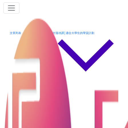
文章列表
學生貸款
學生哥好溫功課│適合大學生的學貸計劃
學生哥好溫功課│適合大學生的學貸計劃
大專或大學學費是可說是大學生最大的支出，部分有
經濟困難的家庭未必可完全負擔到子女的學費，學生
此時可考慮申請學生貸款，以幫助繳交學費或幫補生
活費。那大家又知不知道有什麼學生貸款呢? 今期帶大
家介紹一下適合學生申請的學貸計劃，分別為﹕政府
的專上學生資助計劃(FASP)、專上學生免入息審查貸
款計劃 (Non-means)及財務公司提供的學生或大專生
貸款。
專上學生資助計劃 (FASP)