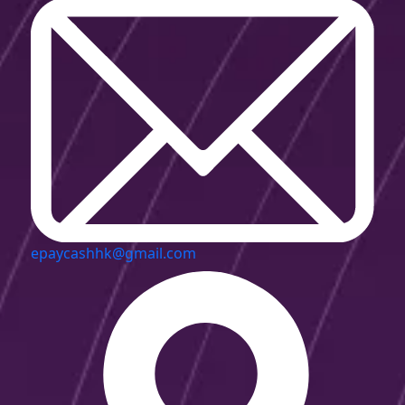
epaycashhk@gmail.com