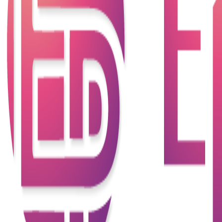
“本公司” 及 “本公司” 職員均不會向申請人/客戶收取任
何貸款合約內容以外的費用。
“本公司” 特此呼籲，如客戶對來電者身份有懷疑，客
戶可索取對方的姓名及聯絡電話號碼，並致電 “本公
司” 電話熱線 3565 5022 核實來電者身份或立即通知
警方。
如發現任何人以 “本公司” 名義作出任何欺詐行為，“本
公司”必定採取法律行動並保留一切追究法律責任之權
利。
“本公司”於編製本網站所載資訊及資料時已力求審
慎，“本公司”並不出任何保證就準確性、完整性及因
使用或依賴本網站之全部或部份資訊而引起的任何損
失概不負責。
知識產權