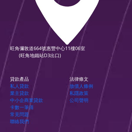
旺角彌敦道664號惠豐中心11樓06室
(旺角地鐵站D3出口)
貸款產品
法律條文
私人貸款
放債人條例
業主貸款
私隱政策
中小企商業貸款
公司聲明
卡數一筆清
常見問題
聯絡我們