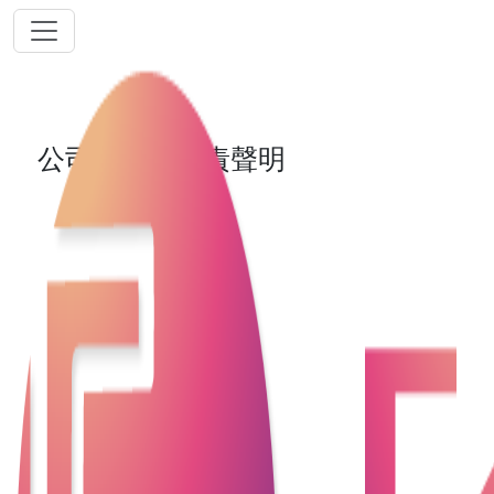
公司聲明及免責聲明
閣下使用本網站即表示同意當中所列出之責任及政策
聲明。如閣下於該等條款作出修訂後，仍繼續使用本
網站，即視為閣下已接受有關修訂。
本公司 “盈豐財務有限公司”以下簡稱“本公司”。 有鑒
於 “本公司” 近日接獲懷疑有人偽冒本公司職員向客戶
作出速銷推廣，及財務中介公司濫收費用事宜，“本公
司” 特此作出以下聲明：
“本公司” 及 “本公司” 職員會嚴格遵守香港法例 (包括
但不限於放債人條例及私隱條例)；及