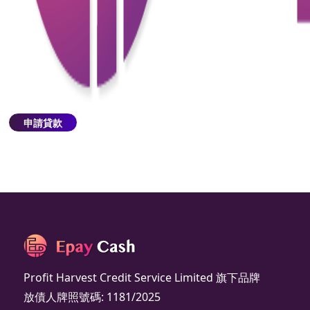
網站內所有內容均由“本公司”擁有，並受適用的版權
法及相關知識產權法所保護。
使用及披露私人資料
除非受適用法律限制，閣下同意“本公司”不時由此網
址收集的與閣下有關的一切個人資料／數據，均可按
照“本公司”現行的個人資料私隱政策聲明用於其中所
述的用途及向其中所述的人士披露。
申請貸款
Profit Harvest Credit Service Limited 旗下品牌
放債人牌照號碼: 1181/2025