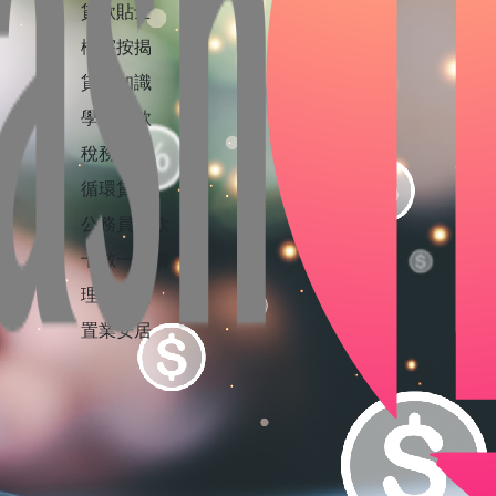
貸款貼士
樓宇按揭
貸款知識
學生貸款
稅務貸款
循環貸款
公務員貸款
卡數一筆清
理財投資
置業安居