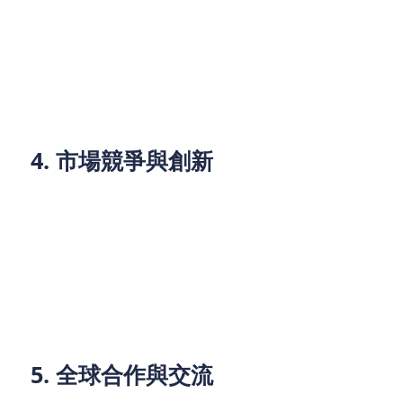
產品培訓：零跑汽車的使用方法和維護技​​巧與傳統汽
車有所不同，消費者需要接受相關的培訓。企業和政
府可以提供線上和線下的培訓課程，幫助消費者更好
地使用零跑汽車。
4. 市場競爭與創新
品牌競爭：隨著市場需求的增加，越來越多的品牌開
始進軍零跑汽車市場。這些品牌在技術創新和行銷方
面進行激烈競爭，推動了市場的健康發展。
創新產品：零跑汽車不僅僅是傳統汽車的替代品，還
有許多創新產品，如電動自行車和電動公交車等，這
些創新產品也在市場中取得了一定的成功。
5. 全球合作與交流