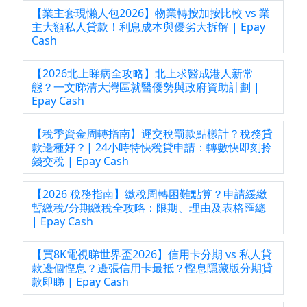
【業主套現懶人包2026】物業轉按加按比較 vs 業
主大額私人貸款！利息成本與優劣大拆解 | Epay
Cash
【2026北上睇病全攻略】北上求醫成港人新常
態？一文睇清大灣區就醫優勢與政府資助計劃 |
Epay Cash
【稅季資金周轉指南】遲交稅罰款點樣計？稅務貸
款邊種好？| 24小時特快稅貸申請：轉數快即刻拎
錢交稅 | Epay Cash
【2026 稅務指南】繳稅周轉困難點算？申請緩繳
暫繳稅/分期繳稅全攻略：限期、理由及表格匯總
| Epay Cash
【買8K電視睇世界盃2026】信用卡分期 vs 私人貸
款邊個慳息？邊張信用卡最抵？慳息隱藏版分期貸
款即睇 | Epay Cash