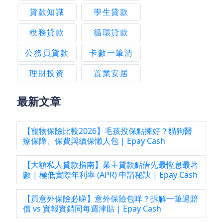
貸款知識
學生貸款
稅務貸款
循環貸款
公務員貸款
卡數一筆清
理財投資
置業安居
最新文章
【寵物保險比較2026】毛孩投保點揀好？貓狗醫
療保障、保費與續保懶人包 | Epay Cash
【大額私人貸款指南】業主貸款點借先最慳息最著
數 | 極低實際年利率 (APR) 申請秘訣 | Epay Cash
【買意外保險必睇】意外保險包咩？拆解一筆過賠
償 vs 實報實銷同每週津貼 | Epay Cash