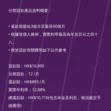
分期貸款產品資料概要：
• 還款期最短3個月至最長60個月
• 根據放債人條例，實際利率最高為年息百分之四十
八。
• 簡述貸款有關費用如下以作參考
貸款額：HK$10,000
分期貸款：12 /月
還款額：HK$893 /月
實際年利率：12.88%
總還款額：HK$10,716(包含本金及利息，無須繳交手
續費用)