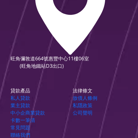
旺角彌敦道664號惠豐中心11樓06室
(旺角地鐵站D3出口)
貸款產品
法律條文
私人貸款
放債人條例
業主貸款
私隱政策
中小企商業貸款
公司聲明
卡數一筆清
常見問題
聯絡我們