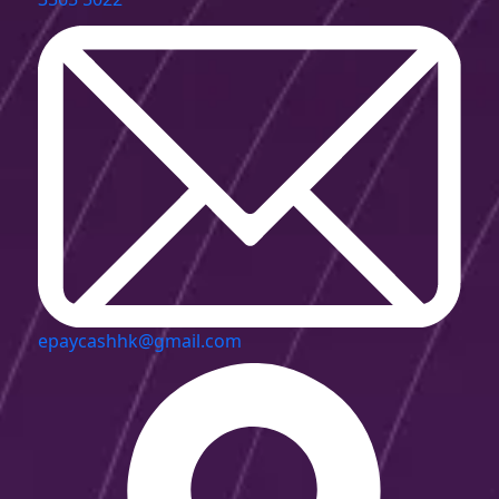
epaycashhk@gmail.com