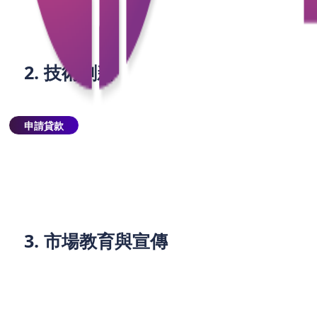
勵消費者購買零跑汽車。例如，美國和中國等國家提
供了零跑汽車減免政策，吸引了大量消費者的參與。
2. 技術創新
電池技術：零跑車的核心技術之一是電池技術。隨著
電池技術的不斷進步，零跑汽車的續航里程和充電速
申請貸款
度也不斷提升，減少了消費者的使用擔憂。
充電基礎設施：為了支持零跑汽車的普及，政府和企
業正積極建設充電基礎設施。這些充電站不僅能夠方
便消費者，也能夠促進市場的發展。
3. 市場教育與宣傳
環保意識：透過公眾教育與宣傳，提升市場的環保意
識，讓更多消費者認識到零跑汽車的環保價值。這些
倡議活動不僅能夠提升市場的認識，也能夠吸引更多
的投資者參與零跑汽車市場。