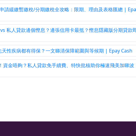
申請緩繳暫繳稅/分期繳稅全攻略：限期、理由及表格匯總 | Epa
期 vs 私人貸款邊個慳息？邊張信用卡最抵？慳息隱藏版分期貸款
疾病都有得保？一文睇清保障範圍與等候期 | Epay Cash
得！資金唔夠？私人貸款免手續費、特快批核助你極速飛美加睇波 