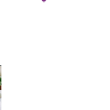
能化系統，貸款申請可以在短短幾小時內得到批准，即使是急迫的
難。
多樣化的還款選擇，讓每個人可以根據自身財務狀況選擇最合適的
困難。
規 #小額貸款 #幾日審批 #自定還款期 #門檻較低 #資金不足 #