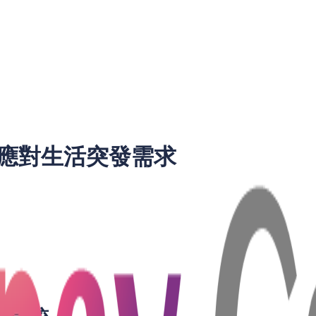
應對生活突發需求
工作的問題，還有就是我們生活上資金的問題。每到月底，作爲
感到煩擾；或是作爲一名小公司的老闆，有時因爲資金不足，而
，都要一筆錢來度過困難。此時短期小額貸款可以成爲決財務困
更具有獨特的特色，讓他們能夠輕鬆應對生活中的臨時開支。