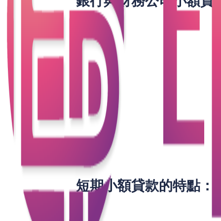
銀行與財務公司小額貸
信貸評級的級數：
銀行貸款
財務
還款期
6至60個月；固定
1至
每月還款額
固定還款額
按當
門檻
較高
較低
批核及過數時間
較長
即日
短期小額貸款的特點：
1. 快速申請：無需繁複的文件和長時間
公司能夠迅速獲得所需資金，應對急需開