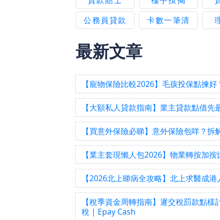
貸款貼士
樓宇按揭
公務員貸款
卡數一筆清
最新文章
【寵物保險比較2026】毛孩投保點揀好？貓
【大額私人貸款指南】業主貸款點借先最慳息最著
【買意外保險必睇】意外保險包咩？拆解一筆過
【業主套現懶人包2026】物業轉按加按比較
【2026北上睇病全攻略】北上求醫成港人
【稅季資金周轉指南】遲交稅罰款點樣計
稅 | Epay Cash