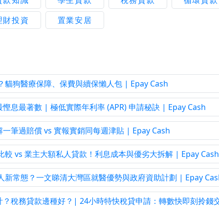
貸款知識
學生貸款
稅務貸款
循環貸款
理財投資
置業安居
狗醫療保障、保費與續保懶人包 | Epay Cash
數 | 極低實際年利率 (APR) 申請秘訣 | Epay Cash
賠償 vs 實報實銷同每週津貼 | Epay Cash
 vs 業主大額私人貸款！利息成本與優劣大拆解 | Epay Cash
新常態？一文睇清大灣區就醫優勢與政府資助計劃 | Epay Cas
？稅務貸款邊種好？| 24小時特快稅貸申請：轉數快即刻拎錢