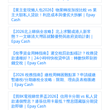
【業主套現懶人包2026】物業轉按加按比較 vs 業
主大額私人貸款！利息成本與優劣大拆解 | Epay
Cash
【2026北上睇病全攻略】北上求醫成港人新常
態？一文睇清大灣區就醫優勢與政府資助計劃 |
Epay Cash
【稅季資金周轉指南】遲交稅罰款點樣計？稅務貸
款邊種好？| 24小時特快稅貸申請：轉數快即刻拎
錢交稅 | Epay Cash
【2026 稅務指南】繳稅周轉困難點算？申請緩繳
暫繳稅/分期繳稅全攻略：限期、理由及表格匯總
| Epay Cash
【買8K電視睇世界盃2026】信用卡分期 vs 私人貸
款邊個慳息？邊張信用卡最抵？慳息隱藏版分期貸
款即睇 | Epay Cash