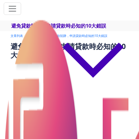
避免貸款陷阱，申請貸款時必知的10大錯誤
文章列表
貸款申請
避免貸款陷阱，申請貸款時必知的10大錯誤
避免貸款陷阱，申請貸款時必知的10
大錯誤
私人貸款已成為許多人解決資金需求的一種常見方
式，無論是應急支出、購車還是進行家庭裝修。然
而，貸款申請過程中存在許多潛在的錯誤，這些錯誤
可能導致申請被拒絕或不利的貸款條件。因此，了解
並避免這些常見的錯誤對於確保申請成功至關重要。
1. 不了解自身的信用狀況
在申請私人貸款前，未檢查自己的信用報告和信用評
分是一大錯誤。信用狀況直接影響貸款的批准率和利
率。了解自己的信用狀況能幫助你找到適合的貸款選