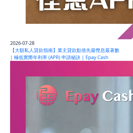
2026-07-28
【大額私人貸款指南】業主貸款點借先最慳息最著數
| 極低實際年利率 (APR) 申請秘訣 | Epay Cash