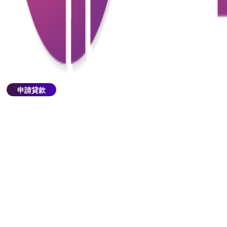
不同機構的貸款條件、利率及服務質素各異，因此應
仔細比較多個選項，選擇最適合自己的貸款機構。
6. 不考慮還款能力
在借款之前，未能充分評估自己的還款能力可能會導
致未來的財務困境。務必計算每月的還款金額，並確
保在收入範圍內。
申請貸款
7. 過度借貸
借取超過自身需求的金額是一個不明智的選擇，這不
僅增加了還款壓力，還可能影響信用評分。謹慎地計
算所需金額，避免不必要的負擔。
8. 忽視小字條款
在簽署貸款合約前，忽視合約中的小字條款可能導致
不利後果。務必仔細閱讀合約中的所有條款，特別是
有關利率變動、罰款等規定。
9. 不保持良好的財務習慣