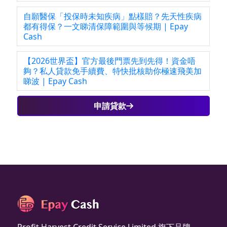
自願醫保「投保時未知疾病」點樣賠？先天性疾病
都有得保？一文睇清保障範圍與等候期 | Epay
Cash
【2026世界盃】官方最後門票先到先得！資金唔
夠？私人貸款免手續費、特快批核助你極速飛美加
睇波 | Epay Cash
申請貸款