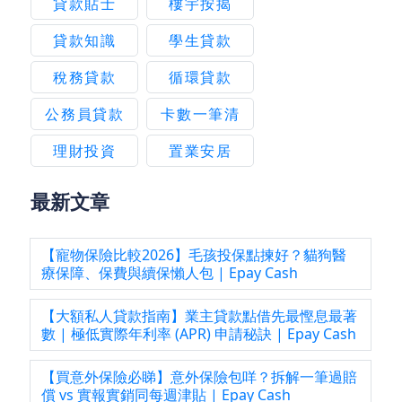
貸款貼士
樓宇按揭
貸款知識
學生貸款
稅務貸款
循環貸款
公務員貸款
卡數一筆清
理財投資
置業安居
最新文章
【寵物保險比較2026】毛孩投保點揀好？貓狗醫
療保障、保費與續保懶人包 | Epay Cash
【大額私人貸款指南】業主貸款點借先最慳息最著
數 | 極低實際年利率 (APR) 申請秘訣 | Epay Cash
【買意外保險必睇】意外保險包咩？拆解一筆過賠
償 vs 實報實銷同每週津貼 | Epay Cash