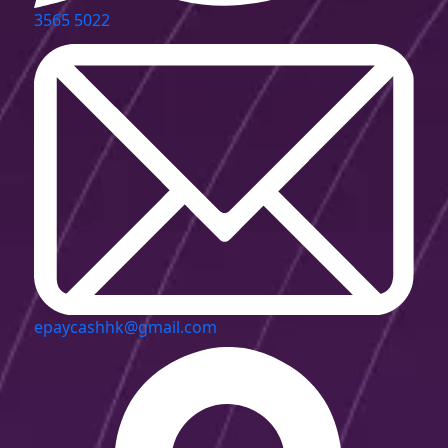
3565 5022
epaycashhk@gmail.com