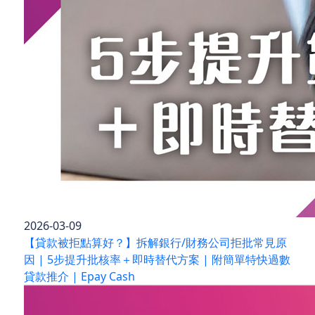
2026-03-09
【貸款被拒點算好？】拆解銀行/財務公司拒批常見原
因 | 5步提升批核率＋即時替代方案 | 附簡單特快過數
貸款推介 | Epay Cash