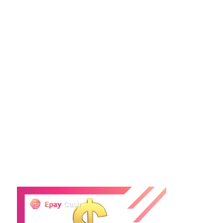
貸款後，仍然保持不良的財務習慣可能會影響還款能
力。養成良好的預算規劃和儲蓄習慣，為未來的還款
做好準備。
10. 缺乏與貸款機構的溝通
在貸款申請過程中，如果遇到問題或不確定的地方，
缺乏與貸款機構的溝通會影響申請結果。隨時與貸款
顧問聯繫，尋求建議和指導。
申請私人貸款並不是一件容易的事，避免上述常見錯
誤可以大大提高申請成功的機會。了解自己的信用狀
況、清楚借款目的、選擇合適的貸款機構，並謹慎管
理財務，將幫助你順利獲得理想的貸款。