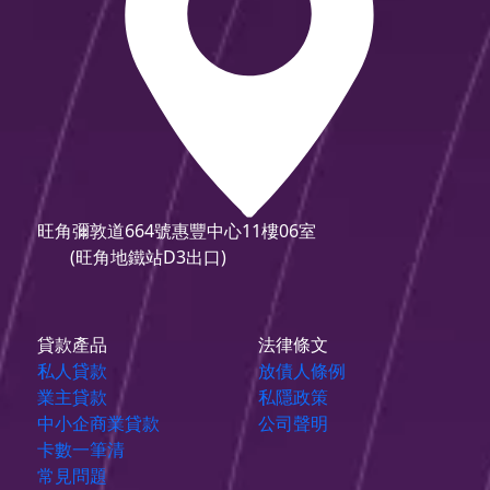
旺角彌敦道664號惠豐中心11樓06室
(旺角地鐵站D3出口)
貸款產品
法律條文
私人貸款
放債人條例
業主貸款
私隱政策
中小企商業貸款
公司聲明
卡數一筆清
常見問題