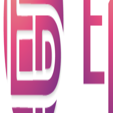
操作均可在線上完成，不設有實體分行。客戶可以通
過虛擬銀行的手機應用或網站進行開戶、存款、貸款
及其他銀行業務，省去了到銀行分行辦理的麻煩。
根據香港金融管理局的規定，虛擬銀行主要從事零售
業務，不允許設定最低帳戶餘額要求或收取低餘額費
用，以促進金融服務的普及。雖然虛擬銀行沒有實體
分行，但必須在香港設立實體辦事處，以作為主要營
業地點，並處理客戶查詢或投訴。
目前有哪些虛擬銀行？
在香港，目前有8閒虛擬銀行，分別是LIVI VB
LIMITED，MOX BANK LIMITED，眾安銀行（ZA
Bank），匯立銀行（Welab Bank），螞蟻銀行（香
港），天星銀行，富融銀行，PAO Bank 平安壹賬通
銀行。