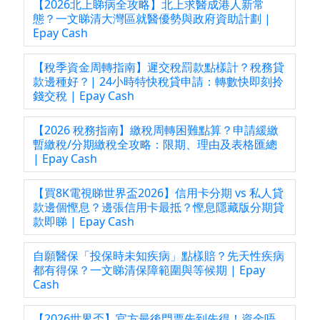
【2026北上睇病全攻略】北上求醫成港人新常
態？一文睇清大灣區就醫優勢與政府資助計劃 |
Epay Cash
【稅季資金周轉指南】遲交稅罰款點樣計？稅務貸
款邊種好？| 24小時特快稅貸申請：轉數快即刻拎
錢交稅 | Epay Cash
【2026 稅務指南】繳稅周轉困難點算？申請緩繳
暫繳稅/分期繳稅全攻略：限期、理由及表格匯總
| Epay Cash
【買8K電視睇世界盃2026】信用卡分期 vs 私人貸
款邊個慳息？邊張信用卡最抵？慳息隱藏版分期貸
款即睇 | Epay Cash
自願醫保「投保時未知疾病」點樣賠？先天性疾病
都有得保？一文睇清保障範圍與等候期 | Epay
Cash
【2026世界盃】官方最後門票先到先得！資金唔