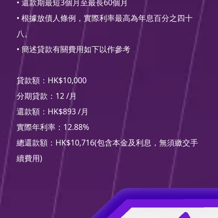
• 還款期最短3個月至最長60個月
• 根據放債人條例，實際利率最高為年息百分之四十
八。
• 簡述貸款有關費用如下以作參考
貸款額：HK$10,000
分期貸款：12 /月
還款額：HK$893 /月
實際年利率：12.88%
總還款額：HK$10,716(包含本金及利息，無須繳交手
續費用)