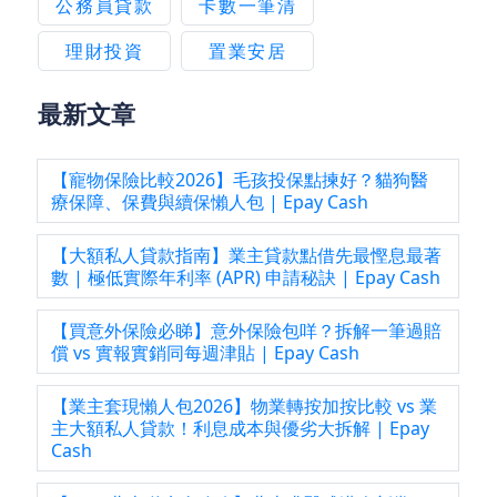
公務員貸款
卡數一筆清
理財投資
置業安居
最新文章
【寵物保險比較2026】毛孩投保點揀好？貓狗醫
療保障、保費與續保懶人包 | Epay Cash
【大額私人貸款指南】業主貸款點借先最慳息最著
數 | 極低實際年利率 (APR) 申請秘訣 | Epay Cash
【買意外保險必睇】意外保險包咩？拆解一筆過賠
償 vs 實報實銷同每週津貼 | Epay Cash
【業主套現懶人包2026】物業轉按加按比較 vs 業
主大額私人貸款！利息成本與優劣大拆解 | Epay
Cash