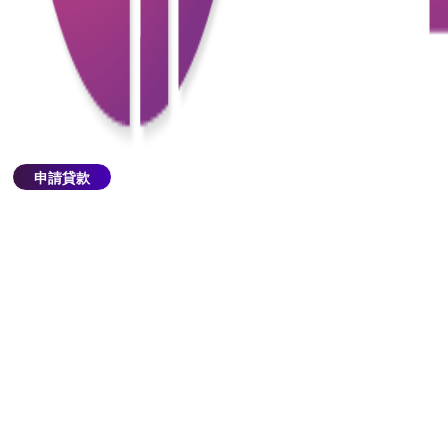
虛擬銀行的好處
1.開設帳戶的過程簡單便捷。
虛擬銀行的開戶程式通常不需要到實體分行，整個過
程可以通過手機應用程式完成。申請者只需填寫個人
資訊，如手機號碼和電子郵件，並通過手機掃描身份
申請貸款
證或上傳自拍照等方式提交身份證明文件。
2.虛擬銀行的開戶門檻較低
虛擬銀行開戶不設最低帳戶餘額要求，也不收取低額
度費用。這使得即使是低收入群體或小額存款者也能
夠輕鬆開戶。相比之下，傳統銀行往往根據客戶類型
設定最低資產要求或帳戶餘額，並可能收取低額服務
費。