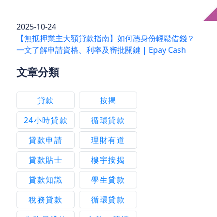
2025-10-24
【無抵押業主大額貸款指南】如何憑身份輕鬆借錢？
一文了解申請資格、利率及審批關鍵 | Epay Cash
文章分類
貸款
按揭
24小時貸款
循環貸款
貸款申請
理財有道
貸款貼士
樓宇按揭
貸款知識
學生貸款
稅務貸款
循環貸款