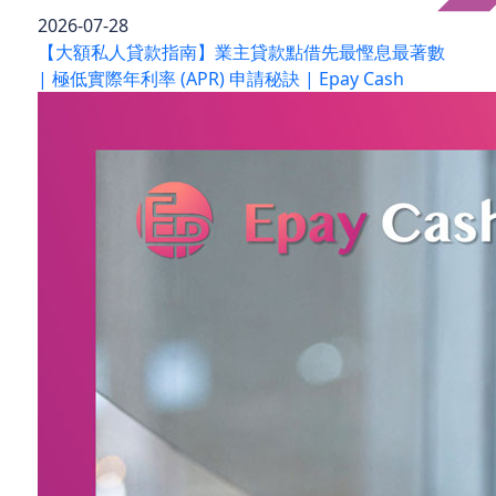
2026-07-28
【大額私人貸款指南】業主貸款點借先最慳息最著數
| 極低實際年利率 (APR) 申請秘訣 | Epay Cash