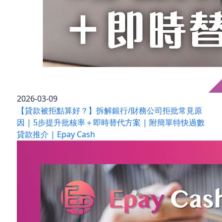
2026-03-09
【貸款被拒點算好？】拆解銀行/財務公司拒批常見原
因 | 5步提升批核率＋即時替代方案 | 附簡單特快過數
貸款推介 | Epay Cash