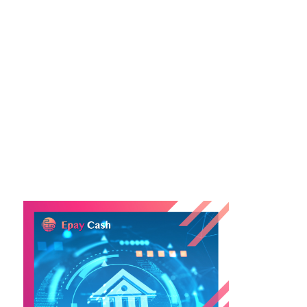
在提款方面，虛擬銀行也存在一些不便之處。雖然部
分虛擬銀行提供實體卡用於取現，但並不是所有虛擬
銀行都有此服務。如果沒有實體卡，用戶需要將資金
轉賬至傳統銀行帳戶才能進行現金提取，這一過程相
對較為複雜。
#虛擬銀行 #虛擬銀行借貸 #開戶門檻低 #24小時借貸
#不需現身 #APP貸款 #資金轉賬 #緊急資金 #手續簡
單 #小額借貸