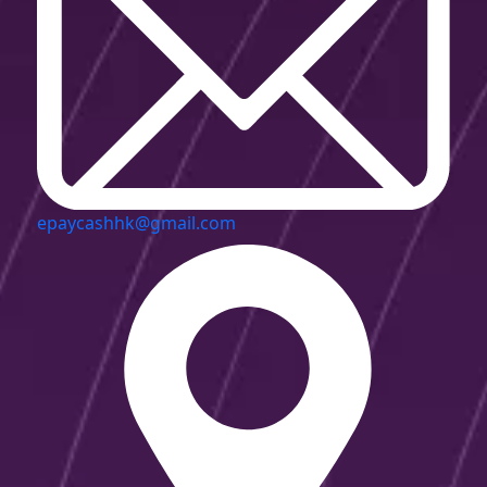
epaycashhk@gmail.com