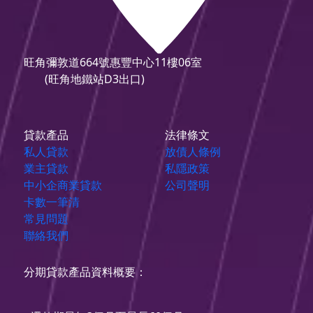
旺角彌敦道664號惠豐中心11樓06室
(旺角地鐵站D3出口)
貸款產品
法律條文
私人貸款
放債人條例
業主貸款
私隱政策
中小企商業貸款
公司聲明
卡數一筆清
常見問題
聯絡我們
分期貸款產品資料概要：