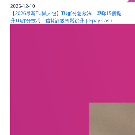
2025-12-10
【2026最新TU懶人包】TU低分急救法！即睇15個提
升TU評分技巧，信貸評級輕鬆跳升 | Epay Cash