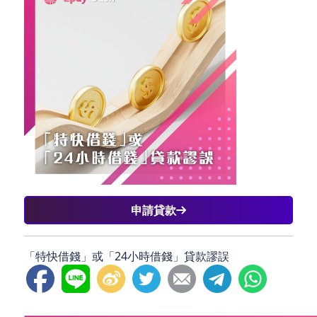
申請貸款
「特快借錢」或「24小時借錢」貸款謬誤