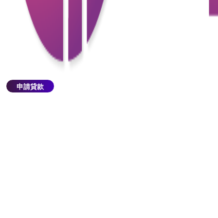
為了確保申請人有足夠的還款能力，銀行的內部審批
時間需時，整個申請程序可能需要花費數個工作天，
申請甚至有機會被拒，故傳統銀行難以做到特快借
錢。
申請貸款
申請「24小時借貸」注意事項
1.高利率和費用
某些「特快借錢」貸款可能會附帶高利率和各種費
用，例如管理費用、手續費等。消費者應該仔細查看
貸款條款，確保了解所有相關費用和利率。
2.隱藏條款
部分貸款產品可能存在隱藏的條款和條件，消費者在