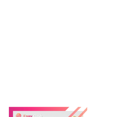
一些不誠實的貸款機構會抓住大家急要錢的心理，利
用「特快借錢」的標籤來吸引消費者，消費者應該避
免向不知名或不良信譽的貸款機構申請貸款。
最後，消費者在考慮申請「特快借錢」或「24小時借
錢」貸款時應該謹慎行事，仔細評估貸款條款、利率
和費用，確保了解所有細節和風險。如果有任何疑
問，應該與貸款機構溝通並尋求專業建議。
#特快借錢 #24小時借錢 #網上即批 #特快私人貸款 #
快速放款 #借錢最快 #財務風險 #貸款注意事項 #現金
周轉 #貸款謬誤