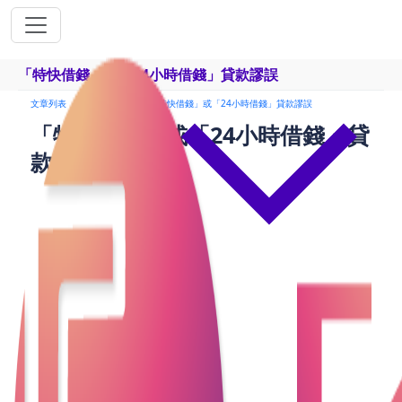
「特快借錢」或「24小時借錢」貸款謬誤
文章列表
24小時貸款
「特快借錢」或「24小時借錢」貸款謬誤
「特快借錢」或「24小時借錢」貸
款謬誤
現時市面上各銀行及財務機構都推出「24小時借
貸」、「網上即批私人貸款」、「特快私人貸款」
等，常指一些快速放款的貸款產品，它們在廣告中通
常強調快速審批和放款的特點。部份人因突發情況而
極需現錢，就會考慮向最快可批核的借貸公司申請貸
款。然而，消費者在考慮使用這些貸款產品時應該注
意一些潛在的謬誤，事實上傳統銀行和其他金融機構
在批核貸款時和24小時借錢最快都有很多掣肘，未必
真正做到「特快借錢」。申請「24小時借貸」時大家