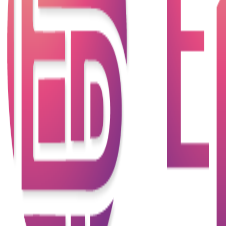
亦需注意不少事項，以下將一一討論﹕
傳統銀行辦公時間限制
香港銀行營業時間一般只到下午5時正，而銀行借貸大
極大部分都需要本人親自到分行申請、遞交文件或簽
約。如申請人想現金即日到數，銀行的借貸產品未必
適合。另外，如果在銀行網站非辦工時間內申請私人
借錢時，都是需要待銀行辦公時間再為處理申請的，
故銀行較為難做到24小時批核過數。銀行對於網上申
請流程大多都是依照傳統做法去處理有關申請，未必
是心目中的特快借貸。
內部審批大量證明文件的時間需時
普遍銀行都會要求申請人到銀行遞交文件證明文件。