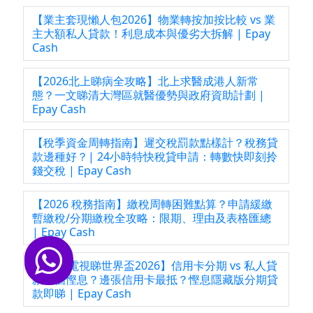
【業主套現懶人包2026】物業轉按加按比較 vs 業
主大額私人貸款！利息成本與優劣大拆解 | Epay
Cash
【2026北上睇病全攻略】北上求醫成港人新常
態？一文睇清大灣區就醫優勢與政府資助計劃 |
Epay Cash
【稅季資金周轉指南】遲交稅罰款點樣計？稅務貸
款邊種好？| 24小時特快稅貸申請：轉數快即刻拎
錢交稅 | Epay Cash
【2026 稅務指南】繳稅周轉困難點算？申請緩繳
暫繳稅/分期繳稅全攻略：限期、理由及表格匯總
| Epay Cash
【買8K電視睇世界盃2026】信用卡分期 vs 私人貸
款邊個慳息？邊張信用卡最抵？慳息隱藏版分期貸
款即睇 | Epay Cash