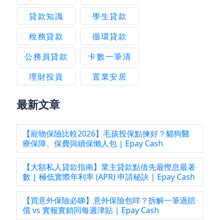
貸款知識
學生貸款
稅務貸款
循環貸款
公務員貸款
卡數一筆清
理財投資
置業安居
最新文章
【寵物保險比較2026】毛孩投保點揀好？貓狗醫
療保障、保費與續保懶人包 | Epay Cash
【大額私人貸款指南】業主貸款點借先最慳息最著
數 | 極低實際年利率 (APR) 申請秘訣 | Epay Cash
【買意外保險必睇】意外保險包咩？拆解一筆過賠
償 vs 實報實銷同每週津貼 | Epay Cash